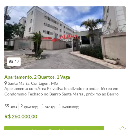
17
Apartamento, 2 Quartos, 1 Vaga
Santa Maria, Contagem, MG
Apartamento com Área Privativa localizado no andar Térreo em
Condominio Fechado no Bairro Santa Maria , próximo ao Bairro
Amazonas em Contagem, com localização estratégica no bairro ,
com fácil acesso a comércios e serviços, sem escadas, conforto e
55
2
1
1
ÁREA
QUARTO(S)
VAGA(S)
BANHEIRO(S)
espaço que fazem a diferença. Apartamento com sala ampla e bem
R$ 260.000,00
ventilada, em porcelanato, 02 quartos aconchegantes, com piso em
cerâmica, cozinha com pias e bancadas em granito, armários
planejados, fogão cook top , com acabamento em porcelanato e