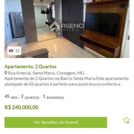
12
Apartamento, 2 Quartos
Rua Arterial, Santa Maria, Contagem, MG
Apartamento de 2 Quartos no Bairro Santa Maria Este apartamento
planejado de 02 quartos é perfeito para quem busca conforto e
praticidade. A cozinha e a sala possuem porcelanato, trazendo
elegância e facilidade na limpeza, enquanto os quartos têm pisos
45
2
1
ÁREA
QUARTO(S)
BANHEIRO(S)
laminados, garantindo aconchego e um ambiente acolhedor. No
R$ 240.000,00
quarto de casal, há um guarda-roupa planejado que otimiza o
espaço e ajuda na organização. Além disso, o apartamento conta
com armários na cozinha e no banheiro, além de bancadas em
Ver detalhes do ímovel
ambos ambientes, proporcionando funcionalidade e um
acabamento de qualidade. Para um toque de sofisticação, todo o