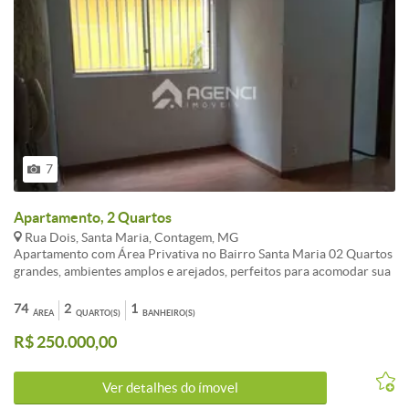
7
Apartamento, 2 Quartos
Rua Dois, Santa Maria, Contagem, MG
Apartamento com Área Privativa no Bairro Santa Maria 02 Quartos
grandes, ambientes amplos e arejados, perfeitos para acomodar sua
família com conforto e privacidade; Sala para dois ambientes, um
espaço versátil que permite criar uma área de estar aconchegante e
74
2
1
ÁREA
QUARTO(S)
BANHEIRO(S)
uma sala de jantar, ideal para receber amigos e familiares; Cozinha
R$ 250.000,00
funcional e bem distribuída, com espaço suficiente para armários e
eletrodomésticos, tornando o dia a dia mais prático; Banheiro com
bom espaço e ventilação, oferecendo conforto e praticidade; Área
Ver detalhes do ímovel
de serviço separada da cozinha, garantindo mais organização e