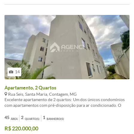
apartamento possui revestimento de gesso, o que deixa o ambiente
mais bonito e bem acabado. Agende já sua visita!
14
Apartamento, 2 Quartos
Rua Seis, Santa Maria, Contagem, MG
Excelente apartamento de 2 quartos: Um dos únicos condomínios
com apartamentos com pré-disposição para ar condicionado. O
imóvel dispõe de sala de estar ampla e bem iluminada, cozinha
funcional com área de serviço integrada e banheiro social. Os
45
2
1
ÁREA
QUARTO(S)
BANHEIRO(S)
ambientes são bem distribuídos, proporcionando conforto e
R$ 220.000,00
praticidade no dia a dia. O condomínio oferece espaço kids, ideal
para o entretenimento das crianças, e campinho de futebol infantil,