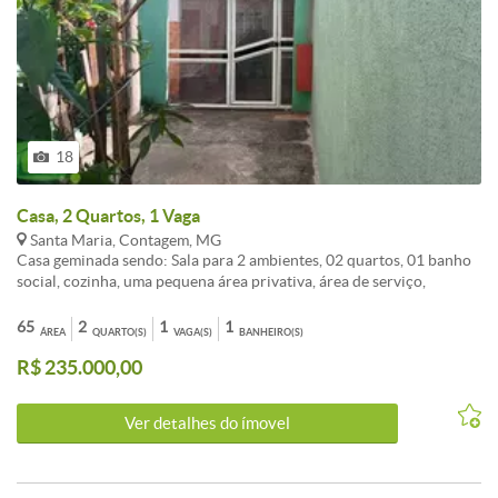
18
Casa, 2 Quartos, 1 Vaga
Santa Maria, Contagem, MG
Casa geminada sendo: Sala para 2 ambientes, 02 quartos, 01 banho
social, cozinha, uma pequena área privativa, área de serviço,
segunda porta para os fundos do condominio. Piso de toda casa em
cerãmica, salão de festas, condomínio com 40 casas , muito bem
65
2
1
1
ÁREA
QUARTO(S)
VAGA(S)
BANHEIRO(S)
organizado. vaga demarcada. Imóvel quitado, próximo a todo tipo de
R$ 235.000,00
comércio, a linha de ônibus. Àgua individual.
Ver detalhes do ímovel