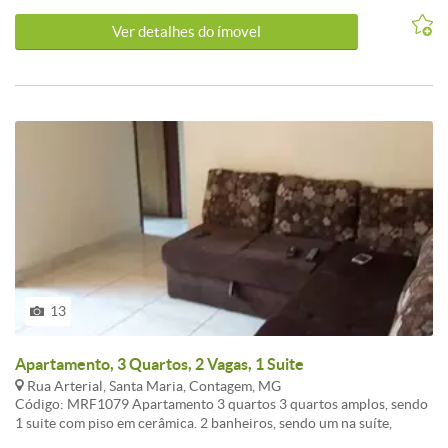
além de ambientes bem cuidados e seguros para toda a família.
Ver detalhes do ímovel
Características do imóvel:2 quartos bem ventilados;Sala ampla e
iluminada;Cozinha;Área de serviço ;Banheiro social;1 vaga de
garagem; Infraestrutura do condomínio:Espaço kidsCampinho de
futebol infantilPortaria e segurança 24h Este apartamento é ideal
para quem busca conforto, segurança e qualidade de vida em um
ambiente familiar.
13
Apartamento, 3 Quartos, 2 Vagas, 1 Suite
Rua Arterial, Santa Maria, Contagem, MG
Código: MRF1079 Apartamento 3 quartos 3 quartos amplos, sendo
1 suite com piso em cerâmica. 2 banheiros, sendo um na suíte,
ambos reformados, com armários e box. 1 ampla sala para 2