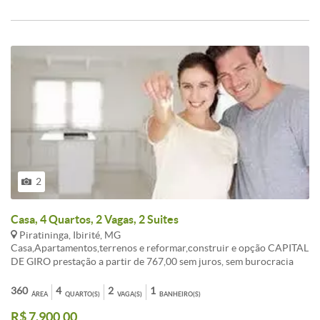
2
Casa, 4 Quartos, 2 Vagas, 2 Suites
Piratininga, Ibirité, MG
Casa,Apartamentos,terrenos e reformar,construir e opção CAPITAL
DE GIRO prestação a partir de 767,00 sem juros, sem burocracia
Entrada a combinar, aceita FGTS consorcio sua melhor opção de
compra. ATENDIMENTO EM TODO BRASIL. , AUTORIZADO PELO
360
4
2
1
ÁREA
QUARTO(S)
VAGA(S)
BANHEIRO(S)
BANCO CENTRAL. fotos ilustrativo, não contemplado,
R$ 7.900,00
OPORTUNIDADE!!! LIGUE AGORA TR:( 31 ) 3495-5224 Celular: