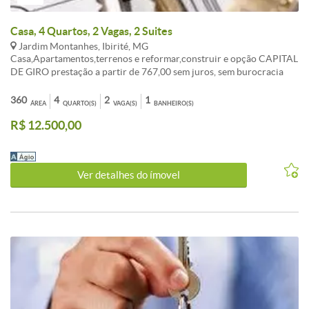
Casa, 4 Quartos, 2 Vagas, 2 Suites
Jardim Montanhes, Ibirité, MG
Casa,Apartamentos,terrenos e reformar,construir e opção CAPITAL
DE GIRO prestação a partir de 767,00 sem juros, sem burocracia
Entrada a combinar, aceita FGTS consorcio sua melhor opção de
compra. ATENDIMENTO EM TODO BRASIL. , AUTORIZADO PELO
360
4
2
1
ÁREA
QUARTO(S)
VAGA(S)
BANHEIRO(S)
BANCO CENTRAL. fotos ilustrativo, não contemplado,
R$ 12.500,00
OPORTUNIDADE!!! LIGUE AGORA TR:( 31 ) 3495-5224 Celular:
99535-5589 vivo (99307-9053 WAHTSAPP Tim ). Av: Dom Pedro I
n: 2055 BH-MG
Ver detalhes do ímovel