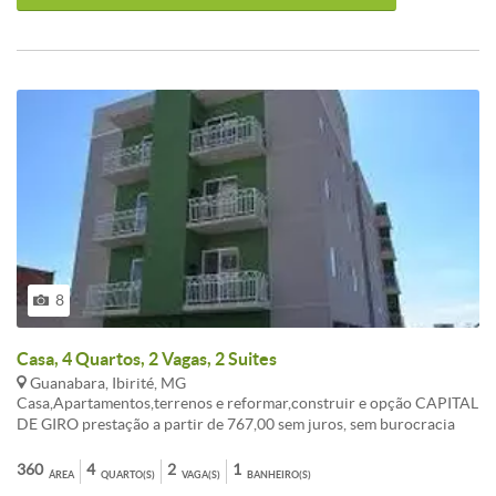
8
Casa, 4 Quartos, 2 Vagas, 2 Suites
Guanabara, Ibirité, MG
Casa,Apartamentos,terrenos e reformar,construir e opção CAPITAL
DE GIRO prestação a partir de 767,00 sem juros, sem burocracia
Entrada a combinar, aceita FGTS consorcio sua melhor opção de
compra. ATENDIMENTO EM TODO BRASIL. , AUTORIZADO PELO
360
4
2
1
ÁREA
QUARTO(S)
VAGA(S)
BANHEIRO(S)
BANCO CENTRAL. fotos ilustrativo, não contemplado,