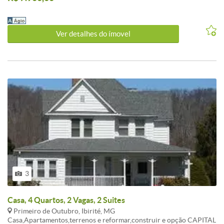
99535-5589 vivo (99307-9053 WAHTSAPP Tim ). Av: Dom Pedro I
n: 2055 BH-MG
Ver detalhes do ímovel
3
Casa, 4 Quartos, 2 Vagas, 2 Suites
Primeiro de Outubro, Ibirité, MG
Casa,Apartamentos,terrenos e reformar,construir e opção CAPITAL