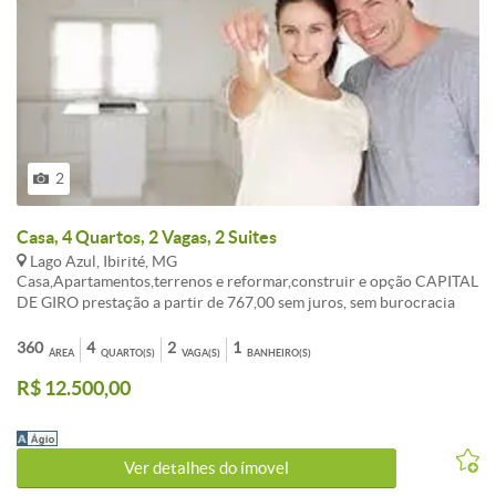
2
Casa, 4 Quartos, 2 Vagas, 2 Suites
Lago Azul, Ibirité, MG
Casa,Apartamentos,terrenos e reformar,construir e opção CAPITAL
DE GIRO prestação a partir de 767,00 sem juros, sem burocracia
Entrada a combinar, aceita FGTS consorcio sua melhor opção de
compra. ATENDIMENTO EM TODO BRASIL. , AUTORIZADO PELO
360
4
2
1
ÁREA
QUARTO(S)
VAGA(S)
BANHEIRO(S)
BANCO CENTRAL. fotos ilustrativo, não contemplado,
R$ 12.500,00
OPORTUNIDADE!!! LIGUE AGORA TR:( 31 ) 3495-5224 Celular:
99535-5589 vivo (99307-9053 WAHTSAPP Tim ). Av: Dom Pedro I
n: 2055 BH-MG
Ver detalhes do ímovel