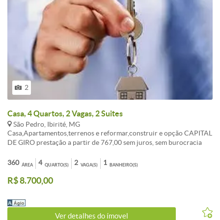
2
Casa, 4 Quartos, 2 Vagas, 2 Suites
São Pedro, Ibirité, MG
Casa,Apartamentos,terrenos e reformar,construir e opção CAPITAL
DE GIRO prestação a partir de 767,00 sem juros, sem burocracia
Entrada a combinar, aceita FGTS consorcio sua melhor opção de
compra. ATENDIMENTO EM TODO BRASIL. , AUTORIZADO PELO
360
4
2
1
ÁREA
QUARTO(S)
VAGA(S)
BANHEIRO(S)
BANCO CENTRAL. fotos ilustrativo, não contemplado,
R$ 8.700,00
OPORTUNIDADE!!! LIGUE AGORA TR:( 31 ) 3495-5224 Celular:
99535-5589 vivo (99307-9053 WAHTSAPP Tim ). Av: Dom Pedro I
n: 2055 BH-MG
Ver detalhes do ímovel