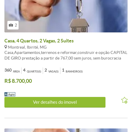
2
Casa, 4 Quartos, 2 Vagas, 2 Suites
Montreal, Ibirité, MG
Casa,Apartamentos,terrenos e reformar,construir e opção CAPITAL
DE GIRO prestação a partir de 767,00 sem juros, sem burocracia
Entrada a combinar, aceita FGTS consorcio sua melhor opção de
compra. ATENDIMENTO EM TODO BRASIL. , AUTORIZADO PELO
360
4
2
1
ÁREA
QUARTO(S)
VAGA(S)
BANHEIRO(S)
BANCO CENTRAL. fotos ilustrativo, não contemplado,
R$ 8.700,00
OPORTUNIDADE!!! LIGUE AGORA TR:( 31 ) 3495-5224 Celular:
99535-5589 vivo (99307-9053 WAHTSAPP Tim ). Av: Dom Pedro I
n: 2055 BH-MG
Ver detalhes do ímovel