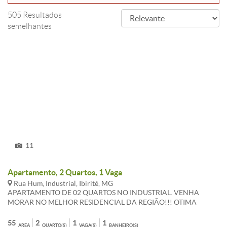
505 Resultados
semelhantes
11
Apartamento, 2 Quartos, 1 Vaga
Rua Hum, Industrial, Ibirité, MG
APARTAMENTO DE 02 QUARTOS NO INDUSTRIAL. VENHA
MORAR NO MELHOR RESIDENCIAL DA REGIÃO!!! OTIMA
LOCALIZAÇAO, PROXIMO AO CENTRO COMERCIAL CANAL, AO
LADO DO SUPERMERCADO BH, SENAI. ATENDIDO POR VARIAS
55
2
1
1
ÁREA
QUARTO(S)
VAGA(S)
BANHEIRO(S)