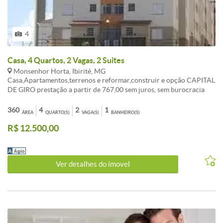
4
Casa, 4 Quartos, 2 Vagas, 2 Suites
Monsenhor Horta, Ibirité, MG
Casa,Apartamentos,terrenos e reformar,construir e opção CAPITAL
DE GIRO prestação a partir de 767,00 sem juros, sem burocracia
Entrada a combinar, aceita FGTS consorcio sua melhor opção de
compra. ATENDIMENTO EM TODO BRASIL. , AUTORIZADO PELO
360
4
2
1
ÁREA
QUARTO(S)
VAGA(S)
BANHEIRO(S)
BANCO CENTRAL. fotos ilustrativo, não contemplado,
R$ 12.500,00
OPORTUNIDADE!!! LIGUE AGORA TR:( 31 ) 3495-5224 Celular:
99535-5589 vivo (99307-9053 WAHTSAPP Tim ). Av: Dom Pedro I
n: 2055 BH-MG
Ver detalhes do ímovel