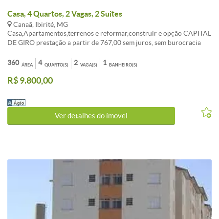
Casa, 4 Quartos, 2 Vagas, 2 Suites
Canaã, Ibirité, MG
Casa,Apartamentos,terrenos e reformar,construir e opção CAPITAL
DE GIRO prestação a partir de 767,00 sem juros, sem burocracia
Entrada a combinar, aceita FGTS consorcio sua melhor opção de
compra. ATENDIMENTO EM TODO BRASIL. , AUTORIZADO PELO
360
4
2
1
ÁREA
QUARTO(S)
VAGA(S)
BANHEIRO(S)
BANCO CENTRAL. fotos ilustrativo, não contemplado,
R$ 9.800,00
OPORTUNIDADE!!! LIGUE AGORA TR:( 31 ) 3495-5224 Celular:
99535-5589 vivo (99307-9053 WAHTSAPP Tim ). Av: Dom Pedro I
n: 2055 BH-MG
Ver detalhes do ímovel