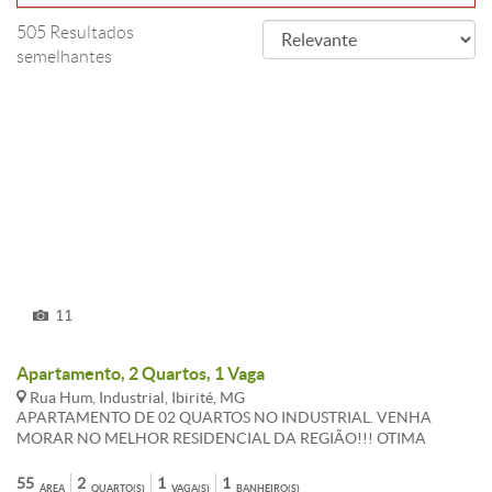
505 Resultados
semelhantes
11
Apartamento, 2 Quartos, 1 Vaga
Rua Hum, Industrial, Ibirité, MG
APARTAMENTO DE 02 QUARTOS NO INDUSTRIAL. VENHA
MORAR NO MELHOR RESIDENCIAL DA REGIÃO!!! OTIMA
LOCALIZAÇAO, PROXIMO AO CENTRO COMERCIAL CANAL, AO
LADO DO SUPERMERCADO BH, SENAI. ATENDIDO POR VARIAS
55
2
1
1
ÁREA
QUARTO(S)
VAGA(S)
BANHEIRO(S)