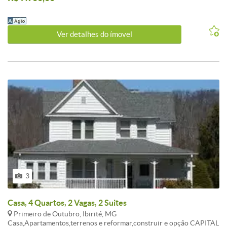
99535-5589 vivo (99307-9053 WAHTSAPP Tim ). Av: Dom Pedro I
n: 2055 BH-MG
Ver detalhes do ímovel
3
Casa, 4 Quartos, 2 Vagas, 2 Suites
Primeiro de Outubro, Ibirité, MG
Casa,Apartamentos,terrenos e reformar,construir e opção CAPITAL