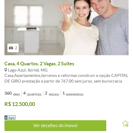
2
Casa, 4 Quartos, 2 Vagas, 2 Suites
Lago Azul, Ibirité, MG
Casa,Apartamentos,terrenos e reformar,construir e opção CAPITAL
DE GIRO prestação a partir de 767,00 sem juros, sem burocracia
Entrada a combinar, aceita FGTS consorcio sua melhor opção de
compra. ATENDIMENTO EM TODO BRASIL. , AUTORIZADO PELO
360
4
2
1
ÁREA
QUARTO(S)
VAGA(S)
BANHEIRO(S)
BANCO CENTRAL. fotos ilustrativo, não contemplado,
R$ 12.500,00
OPORTUNIDADE!!! LIGUE AGORA TR:( 31 ) 3495-5224 Celular:
99535-5589 vivo (99307-9053 WAHTSAPP Tim ). Av: Dom Pedro I
n: 2055 BH-MG
Ver detalhes do ímovel