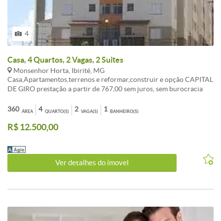
4
Casa, 4 Quartos, 2 Vagas, 2 Suites
Monsenhor Horta, Ibirité, MG
Casa,Apartamentos,terrenos e reformar,construir e opção CAPITAL
DE GIRO prestação a partir de 767,00 sem juros, sem burocracia
Entrada a combinar, aceita FGTS consorcio sua melhor opção de
compra. ATENDIMENTO EM TODO BRASIL. , AUTORIZADO PELO
360
4
2
1
ÁREA
QUARTO(S)
VAGA(S)
BANHEIRO(S)
BANCO CENTRAL. fotos ilustrativo, não contemplado,
R$ 12.500,00
OPORTUNIDADE!!! LIGUE AGORA TR:( 31 ) 3495-5224 Celular:
99535-5589 vivo (99307-9053 WAHTSAPP Tim ). Av: Dom Pedro I
n: 2055 BH-MG
Ver detalhes do ímovel