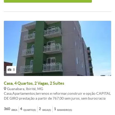
8
Casa, 4 Quartos, 2 Vagas, 2 Suites
Guanabara, Ibirité, MG
Casa,Apartamentos,terrenos e reformar,construir e opção CAPITAL
DE GIRO prestação a partir de 767,00 sem juros, sem burocracia
Entrada a combinar, aceita FGTS consorcio sua melhor opção de
compra. ATENDIMENTO EM TODO BRASIL. , AUTORIZADO PELO
360
4
2
1
ÁREA
QUARTO(S)
VAGA(S)
BANHEIRO(S)
BANCO CENTRAL. fotos ilustrativo, não contemplado,