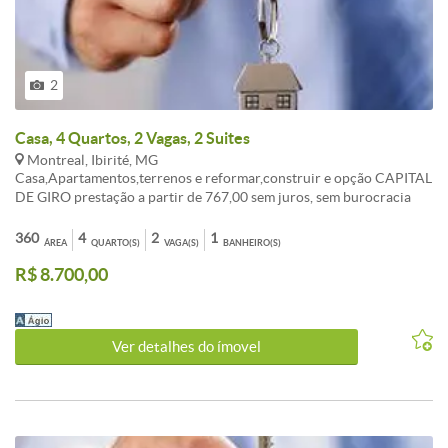
2
Casa, 4 Quartos, 2 Vagas, 2 Suites
Montreal, Ibirité, MG
Casa,Apartamentos,terrenos e reformar,construir e opção CAPITAL
DE GIRO prestação a partir de 767,00 sem juros, sem burocracia
Entrada a combinar, aceita FGTS consorcio sua melhor opção de
compra. ATENDIMENTO EM TODO BRASIL. , AUTORIZADO PELO
360
4
2
1
ÁREA
QUARTO(S)
VAGA(S)
BANHEIRO(S)
BANCO CENTRAL. fotos ilustrativo, não contemplado,
R$ 8.700,00
OPORTUNIDADE!!! LIGUE AGORA TR:( 31 ) 3495-5224 Celular:
99535-5589 vivo (99307-9053 WAHTSAPP Tim ). Av: Dom Pedro I
n: 2055 BH-MG
Ver detalhes do ímovel