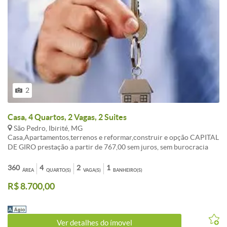
2
Casa, 4 Quartos, 2 Vagas, 2 Suites
São Pedro, Ibirité, MG
Casa,Apartamentos,terrenos e reformar,construir e opção CAPITAL
DE GIRO prestação a partir de 767,00 sem juros, sem burocracia
Entrada a combinar, aceita FGTS consorcio sua melhor opção de
compra. ATENDIMENTO EM TODO BRASIL. , AUTORIZADO PELO
360
4
2
1
ÁREA
QUARTO(S)
VAGA(S)
BANHEIRO(S)
BANCO CENTRAL. fotos ilustrativo, não contemplado,
R$ 8.700,00
OPORTUNIDADE!!! LIGUE AGORA TR:( 31 ) 3495-5224 Celular:
99535-5589 vivo (99307-9053 WAHTSAPP Tim ). Av: Dom Pedro I
n: 2055 BH-MG
Ver detalhes do ímovel