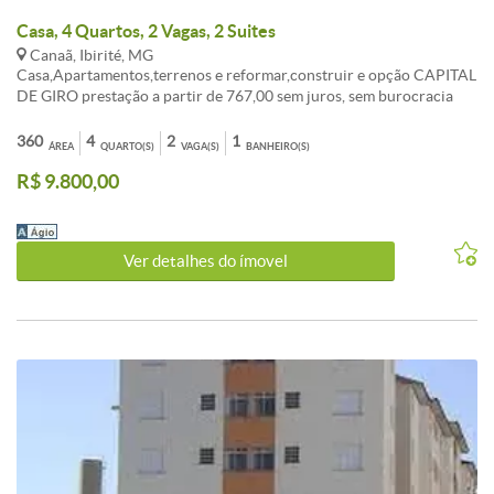
Casa, 4 Quartos, 2 Vagas, 2 Suites
Canaã, Ibirité, MG
Casa,Apartamentos,terrenos e reformar,construir e opção CAPITAL
DE GIRO prestação a partir de 767,00 sem juros, sem burocracia
Entrada a combinar, aceita FGTS consorcio sua melhor opção de
compra. ATENDIMENTO EM TODO BRASIL. , AUTORIZADO PELO
360
4
2
1
ÁREA
QUARTO(S)
VAGA(S)
BANHEIRO(S)
BANCO CENTRAL. fotos ilustrativo, não contemplado,
R$ 9.800,00
OPORTUNIDADE!!! LIGUE AGORA TR:( 31 ) 3495-5224 Celular:
99535-5589 vivo (99307-9053 WAHTSAPP Tim ). Av: Dom Pedro I
n: 2055 BH-MG
Ver detalhes do ímovel