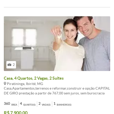
2
Casa, 4 Quartos, 2 Vagas, 2 Suites
Piratininga, Ibirité, MG
Casa,Apartamentos,terrenos e reformar,construir e opção CAPITAL
DE GIRO prestação a partir de 767,00 sem juros, sem burocracia
Entrada a combinar, aceita FGTS consorcio sua melhor opção de
compra. ATENDIMENTO EM TODO BRASIL. , AUTORIZADO PELO
360
4
2
1
ÁREA
QUARTO(S)
VAGA(S)
BANHEIRO(S)
BANCO CENTRAL. fotos ilustrativo, não contemplado,
R$ 7.900,00
OPORTUNIDADE!!! LIGUE AGORA TR:( 31 ) 3495-5224 Celular: