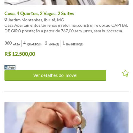
Casa, 4 Quartos, 2 Vagas, 2 Suites
Jardim Montanhes, Ibirité, MG
Casa,Apartamentos,terrenos e reformar,construir e opção CAPITAL
DE GIRO prestação a partir de 767,00 sem juros, sem burocracia
Entrada a combinar, aceita FGTS consorcio sua melhor opção de
compra. ATENDIMENTO EM TODO BRASIL. , AUTORIZADO PELO
360
4
2
1
ÁREA
QUARTO(S)
VAGA(S)
BANHEIRO(S)
BANCO CENTRAL. fotos ilustrativo, não contemplado,
R$ 12.500,00
OPORTUNIDADE!!! LIGUE AGORA TR:( 31 ) 3495-5224 Celular:
99535-5589 vivo (99307-9053 WAHTSAPP Tim ). Av: Dom Pedro I
n: 2055 BH-MG
Ver detalhes do ímovel