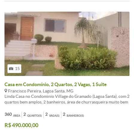
15
Casa em Condomínio, 2 Quartos, 2 Vagas, 1 Suite
Francisco Pereira, Lagoa Santa, MG
Linda Casa no Condominio Village do Gramado (Lagoa Santa), com 2
quartos bem amplos, 2 banheiros, área de churrasqueira muito bem
acabada(piso em granito), 2 vagas de garagem, piso em porcelanato,
armários em todos os cômodos (armário do quarto de casal é da
360
2
2
2
ÁREA
QUARTO(S)
VAGA(S)
BANHEIRO(S)
Residence), cozinha americana e sala ampla.-Portaria 24 horas,
R$ 490.000,00
cameras em todas as ruas, ronda 24 horas.-Lote 360 m2