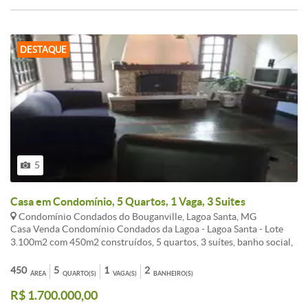
podemos contar com Sistema de Água e coleta de lixo próprio,
transporte interno, áreas de lazer equipadas com piscinas e quadras
poliesportivas, campo de futebol, vestiários, e diversos quiosques
providos de churrasqueiras, além de um sistema de segurança que
DESTAQUE
monitora todo o fluxo de pessoas dentro do condomínio, segurança
24 horas,.
5
Casa em Condomínio, 5 Quartos, 1 Vaga, 3 Suites
Condomínio Condados do Bouganville, Lagoa Santa, MG
Casa Venda Condomínio Condados da Lagoa - Lagoa Santa - Lote
3.100m2 com 450m2 construídos, 5 quartos, 3 suítes, banho social,
sala ampla com lareira, despensa, cozinha montada, quarto serviço,
área gourmet montada com churrasqueira, armários, despensa, 02
450
5
1
2
ÁREA
QUARTO(S)
VAGA(S)
BANHEIRO(S)
banheiros externos, quadra peteca, jardim, vagas de garagem, lazer
R$ 1.700.000,00
completo, documentação completa com habite-se para
financiamento, agende horário para conhecer o imóvel, confira! Av.: