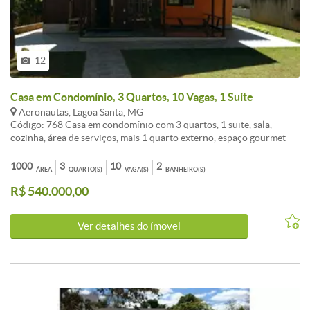
12
Casa em Condomínio, 3 Quartos, 10 Vagas, 1 Suite
Aeronautas, Lagoa Santa, MG
Código: 768 Casa em condomínio com 3 quartos, 1 suite, sala,
cozinha, área de serviços, mais 1 quarto externo, espaço gourmet
com piscina, sauna, churrasqueira terreno de 1000m².
CARACTERISTICAS:Cozinha com armários - 3Quartos com
1000
3
10
2
ÁREA
QUARTO(S)
VAGA(S)
BANHEIRO(S)
armários - 2 Banheiros com armários - 2 Banhos com blindex - Área
R$ 540.000,00
de lazer - Piscina - Porteiro físico - Interfone - Sauna -
Churrasqueira - Jardins - Portão Eletrônico
Ver detalhes do ímovel