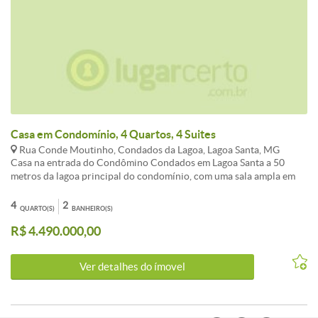
Casa em Condomínio, 4 Quartos, 4 Suites
Rua Conde Moutinho, Condados da Lagoa, Lagoa Santa, MG
Casa na entrada do Condômino Condados em Lagoa Santa a 50
metros da lagoa principal do condomínio, com uma sala ampla em
granito, quatro suites com piso laminado e closet sendo uma delas
suite master, sala de home theater com lareira, lavanderia e DCE,
4
2
QUARTO(S)
BANHEIRO(S)
espaço gourmet com sauna piscina aquecida com raia, deck com
R$ 4.490.000,00
linda vista para lagoa central do condomínio. Imovel será entregue
mobiliado com ar condicionados, tvs, armários, paineis e projeto
luminotécnico. Tel. ( 3 1 ) 9 8 6 2 9 - 7 9 9 1-Cod:6GCN40001
Ver detalhes do ímovel