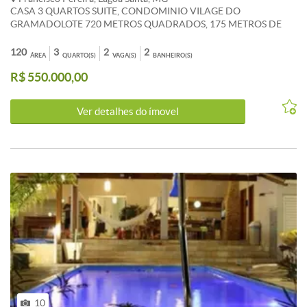
CASA 3 QUARTOS SUITE, CONDOMINIO VILAGE DO
GRAMADOLOTE 720 METROS QUADRADOS, 175 METROS DE
AREA CONSTRUIDASUITE MASTER COM BANHEIRA DUPLA,
SACADAPISCINA 5,50X3DUAS VAGAS COBERTAS PILOTISSALA
120
3
2
2
ÁREA
QUARTO(S)
VAGA(S)
BANHEIRO(S)
DOIS AMBIENTES, LAREIRAPORTAO ELETRONICOARMARIOS
R$ 550.000,00
QUARTOS BANHEIROS E COZINHACANIL COM ESGOTO
PROPRIO,CONDOMINIO PEQUENO!VALOR: R$590MILVENDA
OU PERMUTA APARTAMENTO PREFERENCIA COBERTURA
Ver detalhes do ímovel
REGIAO PAMPULHA
10