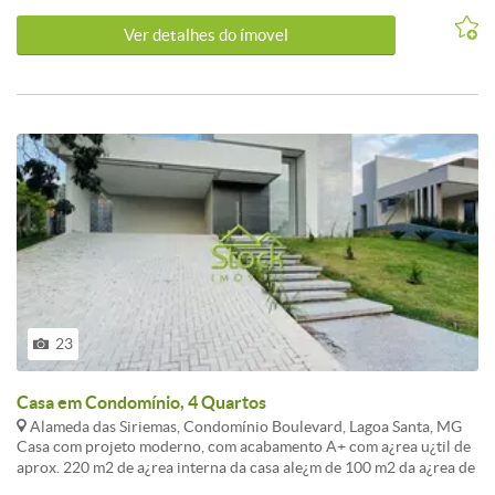
Avenida Conde Moutinho.
Ver detalhes do ímovel
23
Casa em Condomínio, 4 Quartos
Alameda das Siriemas, Condomínio Boulevard, Lagoa Santa, MG
Casa com projeto moderno, com acabamento A+ com a¿rea u¿til de
aprox. 220 m2 de a¿rea interna da casa ale¿m de 100 m2 da a¿rea de
piscina. A casa e¿ composta por sala ampla para 2 ambientes, toda