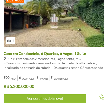
DESTAQUE
1
Casa em Condomínio, 6 Quartos, 6 Vagas, 1 Suite
Rua e, Estância das Amendoeiras, Lagoa Santa, MG
- Casa dois pavimentos em condomínio fechado de alto padrão,
localizado na entrada da cidade. - 06 quartos sendo 02 suítes sendo
01 master, - 02 Salas para 2 ambientes, - Lareira, - 02 Banheiros
social, - Cozinha com armários planejados, - Varanda, - Área de
500
6
6
5
ÁREA
QUARTO(S)
VAGA(S)
BANHEIRO(S)
serviço, - Área gourmet completa com churrasqueira, Piscina,
R$ 5.200.000,00
Sauna, Quintal amplo, - Vaga de garagem para vários carros.
Condomínio Estâncias das Amendoeiras: Cercado por uma área de
conservação ambiental, onde estão distribuídos 323 chácaras, entre
Ver detalhes do ímovel
elas de 1000m e 5000m, em uma área total de 1.765.720 m². Nesse
espaço de muito verde, e contato direto com a natureza, ainda