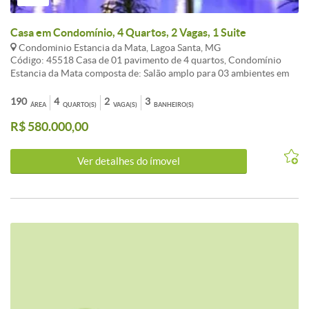
Casa em Condomínio, 4 Quartos, 2 Vagas, 1 Suite
Condominio Estancia da Mata, Lagoa Santa, MG
Código: 45518 Casa de 01 pavimento de 4 quartos, Condomínio
Estancia da Mata composta de: Salão amplo para 03 ambientes em
cerâmica, Cozinha ampla, armários, bancada em granito, 04 (quatro)
quartos amplos (01 suite com bancada em granito), 02 banhos
190
4
2
3
ÁREA
QUARTO(S)
VAGA(S)
BANHEIRO(S)
sociais em cerâmica área Externa com Varanda panorâmica
R$ 580.000,00
equipada com espaço gourmet amplo com churrasqueira -
Lavanderia totalmente independente e coberta - Quarto de
ferramentas totalmente independente - PISCINA aquecida de 7 m x
Ver detalhes do ímovel
3,5 m com iluminação - Sauna e SPA dotado de 05 lugares -
Playground gramado. 02 vagas cobertas e demarcadas
CARACTERISTICAS:Piscina - Interfone - Sauna - Churrasqueira -
Esquadrias alumínio - Jardins