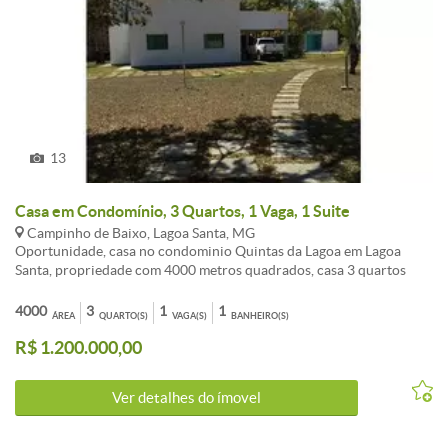
13
Casa em Condomínio, 3 Quartos, 1 Vaga, 1 Suite
Campinho de Baixo, Lagoa Santa, MG
Oportunidade, casa no condominio Quintas da Lagoa em Lagoa
Santa, propriedade com 4000 metros quadrados, casa 3 quartos
com suite e armarios nos quartos, varanda e piscina, excelente
imovel e aceita permuta em imovel menor valor! Venha conferir!
4000
3
1
1
ÁREA
QUARTO(S)
VAGA(S)
BANHEIRO(S)
R$ 1.200.000,00
Ver detalhes do ímovel