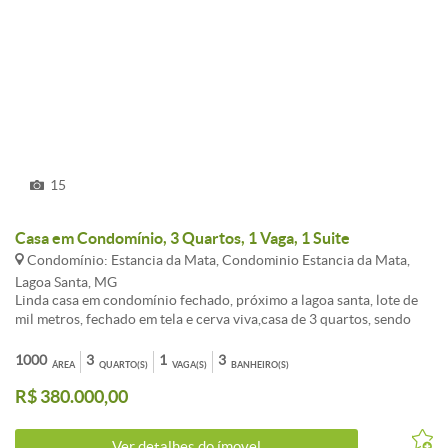
metros da lagoa central.&lt;br&gt;Fa¿cil acesso para Belo horizonte
e aeroporto internacional.&lt;br&gt;&lt;br&gt;&lt;i&gt;As
informac¿o¿es esta¿o sujeitas a alterac¿o¿es. Consulte o corretor
responsa¿vel.&lt;/i&gt;&lt;br&gt;
&lt;br&gt;&lt;br&gt;&lt;br&gt;Chave do anúncio:
p2qw3k1cFUpxyW2F
15
Casa em Condomínio, 3 Quartos, 1 Vaga, 1 Suite
Condomínio: Estancia da Mata, Condominio Estancia da Mata,
Lagoa Santa, MG
Linda casa em condomínio fechado, próximo a lagoa santa, lote de
mil metros, fechado em tela e cerva viva,casa de 3 quartos, sendo
uma suite, espaço gourmet ( churrasqueira, fogão a lenha), piscina,
quintal todo gramado. Ótimas condição de compra, aceita carro
1000
3
1
3
ÁREA
QUARTO(S)
VAGA(S)
BANHEIRO(S)
como parte de pagamentoe financiamento.
R$ 380.000,00
Ver detalhes do ímovel