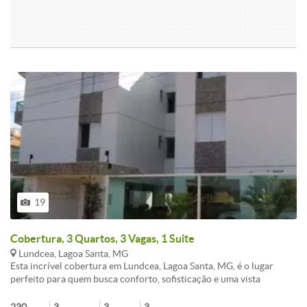
que complementam a segurança, além de IPTU e condomínio com
valores competitivos para a região. Agende sua visita e sinta na
prática a sensação de viver em um cenário preparado para
transformar seu estilo de vida.<br /><br /> - Características: Portão
Eletrônico, - Cômodos: Área de Serviço, Cozinha, - Proximidades:
Bares e Restaurantes, Farmácia, Escola, Supermercado,
19
Cobertura, 3 Quartos, 3 Vagas, 1 Suite
Lundcea, Lagoa Santa, MG
Esta incrível cobertura em Lundcea, Lagoa Santa, MG, é o lugar
perfeito para quem busca conforto, sofisticação e uma vista
deslumbrante.<br /><br />A Cobertura possui 230m², estando no
segundo pavimento do edifício, sendo;<br /><br />1º Pavimento: