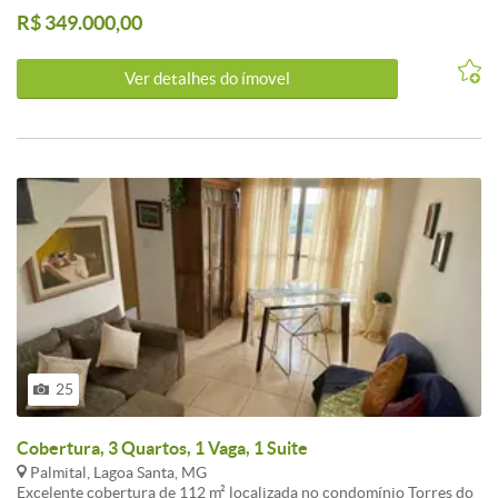
perca a oportunidade de morar em um magnifico apartamento com
R$ 349.000,00
todo conforto e comodidade que sua família merece . Cobertura
com 120 m² 2 quartos com suítes , 3 banheiro, cozinha , sala para 2
ambientes , piso em porcelanato, varanda e 2 vaga de garagem.
Ver detalhes do ímovel
25
Cobertura, 3 Quartos, 1 Vaga, 1 Suite
Palmital, Lagoa Santa, MG
Excelente cobertura de 112 m² localizada no condomínio Torres do