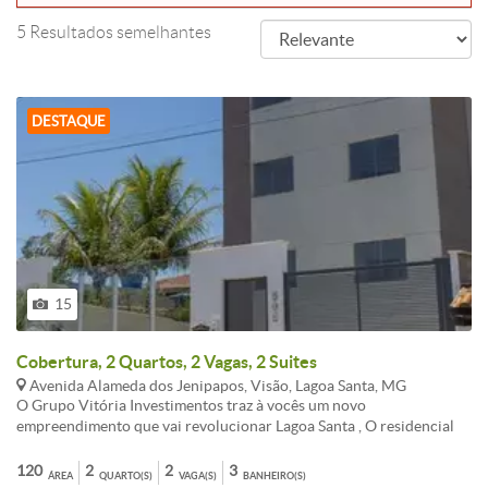
5 Resultados semelhantes
DESTAQUE
15
Cobertura, 2 Quartos, 2 Vagas, 2 Suites
Avenida Alameda dos Jenipapos, Visão, Lagoa Santa, MG
O Grupo Vitória Investimentos traz à vocês um novo
empreendimento que vai revolucionar Lagoa Santa , O residencial
Vitória One. Este maravilhoso empreendimento está localizado em
um excelente bairro , que tem se desenvolvido a cada dia mais. Não
120
2
2
3
ÁREA
QUARTO(S)
VAGA(S)
BANHEIRO(S)