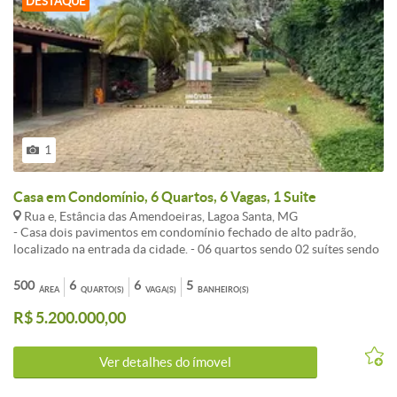
DESTAQUE
1
Casa em Condomínio, 6 Quartos, 6 Vagas, 1 Suite
Rua e, Estância das Amendoeiras, Lagoa Santa, MG
- Casa dois pavimentos em condomínio fechado de alto padrão,
localizado na entrada da cidade. - 06 quartos sendo 02 suítes sendo
01 master, - 02 Salas para 2 ambientes, - Lareira, - 02 Banheiros
social, - Cozinha com armários planejados, - Varanda, - Área de
500
6
6
5
ÁREA
QUARTO(S)
VAGA(S)
BANHEIRO(S)
serviço, - Área gourmet completa com churrasqueira, Piscina,
R$ 5.200.000,00
Sauna, Quintal amplo, - Vaga de garagem para vários carros.
Condomínio Estâncias das Amendoeiras: Cercado por uma área de
conservação ambiental, onde estão distribuídos 323 chácaras, entre
Ver detalhes do ímovel
elas de 1000m e 5000m, em uma área total de 1.765.720 m². Nesse
espaço de muito verde, e contato direto com a natureza, ainda