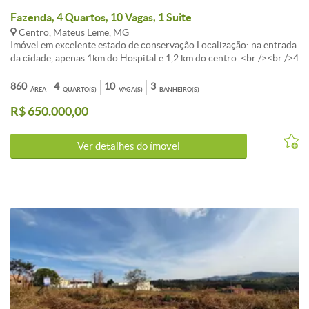
Fazenda, 4 Quartos, 10 Vagas, 1 Suite
Centro, Mateus Leme, MG
Imóvel em excelente estado de conservação Localização: na entrada
da cidade, apenas 1km do Hospital e 1,2 km do centro. <br /><br />4
quartos (1 suíte) <br /><br />3 banheiros (1 com serpentina) Sala de
tv Sala de jantar Escritório Sala de oração Copa Cozinha (16mx4m -
860
4
10
3
ÁREA
QUARTO(S)
VAGA(S)
BANHEIRO(S)
com fogão de lenha, forno a lenha, serpentina no banheiro e na pia
R$ 650.000,00
da cozinha) com lavanderia integrada. Garagem coberta para 4
veículos Canil nos fundos, telado e com cobertura. 2 canis na frente
com cobertura e portão. 1 viveiro coberto com área fechada e
Ver detalhes do ímovel
aberta. Varanda estilo colonial em volta da casa. Sistema de
monitoramento em toda área externa.