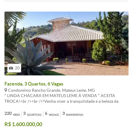
20
Fazenda, 3 Quartos, 6 Vagas
Condomínio Rancho Grande, Mateus Leme, MG
* LINDA CHÁCARA EM MATEUS LEME Á VENDA * ACEITA
TROCA!<br /><br />!Venha viver a tranquilidade e a beleza da
natureza no Condomínio Rancho Grande, em Mateus Leme, MG.
Esta maravilhosa fazenda oferece uma infraestrutura completa, com
220
3
6
3
ÁREA
QUARTO(S)
VAGA(S)
BANHEIRO(S)
terrenos amplos e planos, perfeitos para a construção da casa dos
R$ 1.600.000,00
seus sonhos. Chácara a venda em condomínio fechado em Mateus
Leme .More bem com conforto e segurança!<br /><br />Lote de