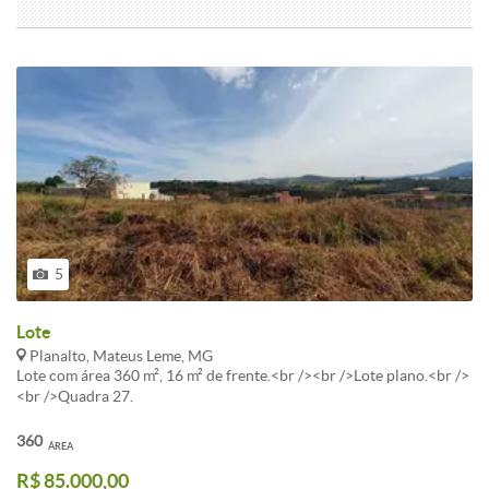
255, 255);">Relação de codigo/creci a ser indicado por estado.</b>
</p><blockquote><span class="selectable-text copyable-
text">CRECI SP 31351 </span><span class="selectable-text
copyable-text">CRECI RS 68130 </span><span class="selectable-
text copyable-text">CRECI SC 44148 </span><span
class="selectable-text copyable-text">CRECI PR 38460 </span>
<span class="selectable-text copyable-text">CRECI RJ 83115
</span><span class="selectable-text copyable-text">CRECI MG
41228 </span><span class="selectable-text copyable-text">CRECI
ES 10983 </span><span class="selectable-text copyable-
text">CRECI BA 26750 </span><span class="selectable-text
copyable-text">CRECI GO 32559</span></blockquote><p></p>
<p><span style="font-size: 14px;"><span style="font-size: 14px;">*
5
O credito precisa ser aprovado previamente por nossa equipe.
</span></span><span style="font-size: 14px;">** O serviço é 100%
gratuito. Apos efetuar o lance avise via whatsapp ao lado para
Lote
receber dicas e orientações.</span></p>
Planalto, Mateus Leme, MG
Lote com área 360 m², 16 m² de frente.<br /><br />Lote plano.<br />
<br />Quadra 27.
360
ÁREA
R$ 85.000,00