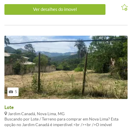
localização e qualidade de vida em Nova Lima.<br /><br />Não
Ver detalhes do ímovel
perca tempo e venha morar no melhor do bairro Jardim Canadá.
5
Lote
Jardim Canadá, Nova Lima, MG
Buscando por Lote / Terreno para comprar em Nova Lima? Esta
opção no Jardim Canadá é imperdível.<br /><br />O imóvel
apresenta área total de 4.036m². Uma excelente escolha para quem