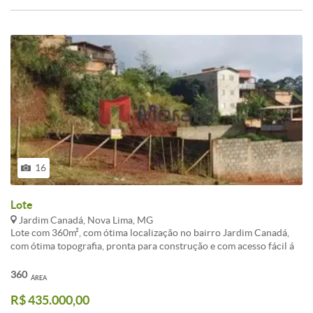
16
Lote
Jardim Canadá, Nova Lima, MG
Lote com 360m², com ótima localização no bairro Jardim Canadá,
com ótima topografia, pronta para construção e com acesso fácil á
saída para a BR 040. Lote com grande potencial de valorização
sendo uma excelente oportunidade para investimento.<br /><br
360
ÁREA
/>Destaque da semana: Lote / Terreno à venda localizado(a) em
R$ 435.000,00
Jardim Canadá, Nova Lima.<br /><br />O imóvel apresenta área
total de 360m². Uma excelente escolha para quem valoriza