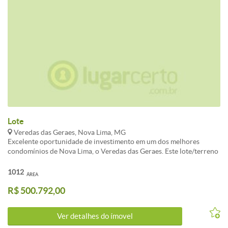
Lote
Veredas das Geraes, Nova Lima, MG
Excelente oportunidade de investimento em um dos melhores
condomínios de Nova Lima, o Veredas das Geraes. Este lote/terreno
possui uma localização privilegiada, com uma vista deslumbrante
para as montanhas e um ambiente tranquilo e seguro para construir
1012
ÁREA
a casa dos seus sonhos. Com uma área total de 1000m², este terreno
R$ 500.792,00
é perfeito para quem busca conforto, segurança e qualidade de vida.
Não perca essa chance de adquirir um lote em um dos condomínios
mais valorizados da região. Agende já a sua visita e venha conhecer
Ver detalhes do ímovel
pessoalmente todas as vantagens de morar no Veredas das Geraes.