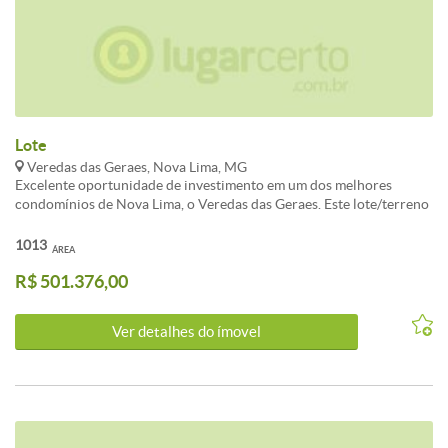
Lote
Veredas das Geraes, Nova Lima, MG
Excelente oportunidade de investimento em um dos melhores
condomínios de Nova Lima, o Veredas das Geraes. Este lote/terreno
possui uma localização privilegiada, com uma vista deslumbrante
para as montanhas e um ambiente tranquilo e seguro para construir
1013
ÁREA
a casa dos seus sonhos. Com uma área total de 1012 m², este terreno
R$ 501.376,00
é perfeito para quem busca conforto, segurança e qualidade de vida.
Não perca essa chance de adquirir um lote em um dos condomínios
mais valorizados da região. Agende já a sua visita e venha conhecer
Ver detalhes do ímovel
pessoalmente todas as vantagens de morar no Veredas das Geraes.