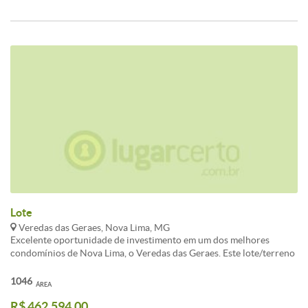
Lote
Veredas das Geraes, Nova Lima, MG
Excelente oportunidade de investimento em um dos melhores
condomínios de Nova Lima, o Veredas das Geraes. Este lote/terreno
possui uma localização privilegiada, com uma vista deslumbrante
para as montanhas e um ambiente tranquilo e seguro para construir
1046
ÁREA
a casa dos seus sonhos. Com uma área total de 1000m², este terreno
R$ 462.594,00
é perfeito para quem busca conforto, segurança e qualidade de vida.