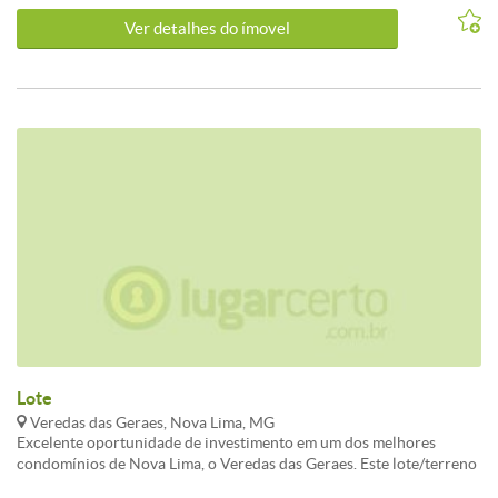
mais valorizados da região. Agende já a sua visita e venha conhecer
Ver detalhes do ímovel
pessoalmente todas as vantagens de morar no Veredas das Geraes.
Lote
Veredas das Geraes, Nova Lima, MG
Excelente oportunidade de investimento em um dos melhores
condomínios de Nova Lima, o Veredas das Geraes. Este lote/terreno
possui uma localização privilegiada, com uma vista deslumbrante