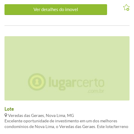
Vigilância 24 horas com portaria para controle de acesso.
Ver detalhes do ímovel
Topografia privilegiada. Áreas verdes preservadas. Lago. Clima
super agradável.
Lote
Veredas das Geraes, Nova Lima, MG
Excelente oportunidade de investimento em um dos melhores
condomínios de Nova Lima, o Veredas das Geraes. Este lote/terreno
possui uma localização privilegiada, com uma vista deslumbrante