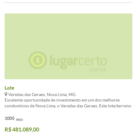
Lote
Veredas das Geraes, Nova Lima, MG
Excelente oportunidade de investimento em um dos melhores
condomínios de Nova Lima, o Veredas das Geraes. Este lote/terreno
possui uma localização privilegiada, com uma vista deslumbrante
para as montanhas e um ambiente tranquilo e seguro para construir
1005
ÁREA
a casa dos seus sonhos. Com uma área total de 1000m², este terreno
R$ 481.089,00
é perfeito para quem busca conforto, segurança e qualidade de vida.
Não perca essa chance de adquirir um lote em um dos condomínios