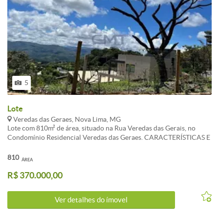
5
Lote
Veredas das Geraes, Nova Lima, MG
Lote com 810m² de área, situado na Rua Veredas das Gerais, no
Condomínio Residencial Veredas das Geraes. CARACTERÍSTICAS E
DIFERENCIAIS: -Excelente topografia e vista definitiva para o
morro do elefante. -Projeto aprovado na Prefeitura de Nova Lima. -
810
ÁREA
Projetos executivos de terraplanagem, instalações e estrutural já
R$ 370.000,00
desenvolvidos - gasto aproximado de $40mil. -Licença/
Compensação de corte de árvores já quitada. *PRONTO PARA
CONSTRUIR! **Observação Importante: Proprietário estuda
Ver detalhes do ímovel
permuta por Apartamento em Nova Lima ou Belo Horizonte, de
maior valor.