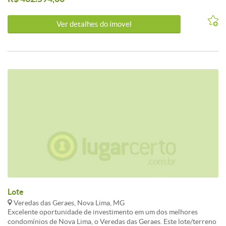
Não perca essa chance de adquirir um lote em um dos condomínios
mais valorizados da região. Agende já a sua visita e venha conhecer
Ver detalhes do ímovel
pessoalmente todas as vantagens de morar no Veredas das Geraes.
Lote
Veredas das Geraes, Nova Lima, MG
Excelente oportunidade de investimento em um dos melhores
condomínios de Nova Lima, o Veredas das Geraes. Este lote/terreno