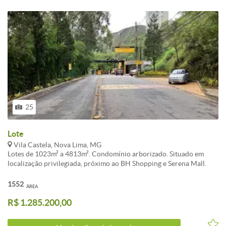
25
Lote
Vila Castela, Nova Lima, MG
Lotes de 1023m² a 4813m². Condomínio arborizado. Situado em
localização privilegiada, próximo ao BH Shopping e Serena Mall.
Aproveite a oportunidade de lançamento e garanta sua unidade no
Vila Castela II, segunda fase do condomínio Vila Castela. Situado em
1552
ÁREA
localização privilegiada, próximo ao BH Shopping, Serena Mall e
R$ 1.285.200,00
Alameda Oscar NiemeyeRua Aproveite a oportunidade de
lançamento e garanta sua unidade no Vila Castela II, segunda fase
do condomínio Vila Castela. Lote de 1469m².