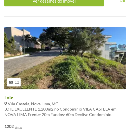
Ver detalhes do ímovel
12
Lote
Vila Castela, Nova Lima, MG
LOTE EXCELENTE 1.200m2 no Condomínio VILA CASTELA em
NOVA LIMA Frente: 20m Fundos: 60m Declive Condomínio
Condados de Castela é um núcleo Premium, super privado para
apenas 11 moradores, com portaria única e exclusiva, dentro do
1202
ÁREA