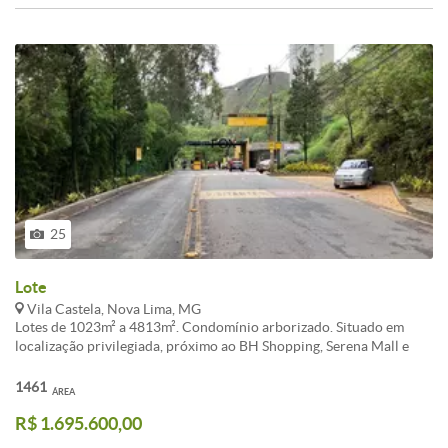
25
Lote
Vila Castela, Nova Lima, MG
Lotes de 1023m² a 4813m². Condomínio arborizado. Situado em
localização privilegiada, próximo ao BH Shopping, Serena Mall e
Alameda Oscar NiemeyeRua Aproveite a oportunidade de
lançamento e garanta sua unidade no Vila Castela II, segunda fase
1461
ÁREA
do condomínio Vila Castela. Lote de 1469m².<br /><br />Buscando
R$ 1.695.600,00
por Lote / Terreno para comprar em Nova Lima? Esta opção no Vila
Castela é imperdível.<br /><br />O imóvel apresenta área total de