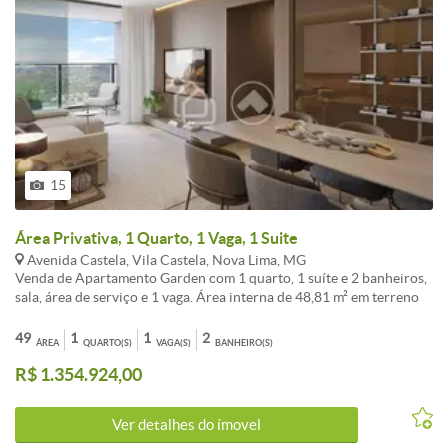
15
Área Privativa, 1 Quarto, 1 Vaga, 1 Suite
Avenida Castela, Vila Castela, Nova Lima, MG
Venda de Apartamento Garden com 1 quarto, 1 suíte e 2 banheiros,
sala, área de serviço e 1 vaga. Área interna de 48,81 m² em terreno
de 10.984,03 m², localizado na Vila Castela, Nova Lima. Residencial
com elevadores, portão eletrônico, 24h de segurança, cerca elétrica,
49
1
1
2
ÁREA
QUARTO(S)
VAGA(S)
BANHEIRO(S)
cabeamento estruturado, interfone e gás canalizado. Completo em
R$ 1.354.924,00
lazer: academia, piscina, quadra poliesportiva, sala de jogos, espaço
gourmet, churrasqueira, playground, salão de festas, jardim e área
externa com vista para montanha. Aceita financiamento. Excelente
Ver detalhes do ímovel
oportunidade com baixa taxa condominial e IPTU. Aproveite a