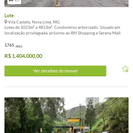
Lote
Vila Castela, Nova Lima, MG
Lotes de 1023m² a 4813m². Condomínio arborizado. Situado em
localização privilegiada, próximo ao BH Shopping e Serena Mall.
Aproveite a oportunidade de lançamento e garanta sua unidade no
Vila Castela II, segunda fase do condomínio Vila Castela. Situado em
1765
ÁREA
localização privilegiada, próximo ao BH Shopping, Serena Mall e
R$ 1.404.000,00
Alameda Oscar NiemeyeRua Aproveite a oportunidade de
lançamento e garanta sua unidade no Vila Castela II, segunda fase
do condomínio Vila Castela. Lote de 1469m².
Ver detalhes do ímovel