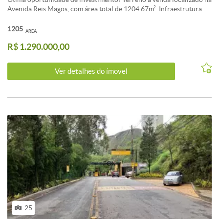
Avenida Reis Magos, com área total de 1204.67m². Infraestrutura
completa com portaria. Localizado no bairro Vila Castela, em Nova
Lima, MG. Aproveite essa chance e garanta seu terreno hoje mesmo.
1205
ÁREA
Entre em contato para mais informações.
R$ 1.290.000,00
Ver detalhes do ímovel
25