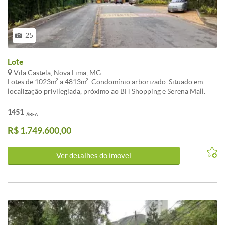
25
Lote
Vila Castela, Nova Lima, MG
Lotes de 1023m² a 4813m². Condomínio arborizado. Situado em
localização privilegiada, próximo ao BH Shopping e Serena Mall.
Aproveite a oportunidade de lançamento e garanta sua unidade no
Vila Castela II, segunda fase do condomínio Vila Castela. Situado em
1451
ÁREA
localização privilegiada, próximo ao BH Shopping, Serena Mall e
R$ 1.749.600,00
Alameda Oscar NiemeyeRua Aproveite a oportunidade de
lançamento e garanta sua unidade no Vila Castela II, segunda fase
do condomínio Vila Castela. Lote de 1469m².
Ver detalhes do ímovel