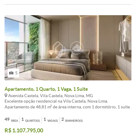
5
Apartamento, 1 Quarto, 1 Vaga, 1 Suite
Avenida Castela, Vila Castela, Nova Lima, MG
Excelente opção residencial na Vila Castela, Nova Lima.
Apartamento de 48,81 m² de área interna, com 1 dormitório, 1 suíte
e 2 banheiros, além de 1 vaga de garagem. Localizado na frente do
empreendimento, com infraestrutura completa: elevadores, fachada
49
1
1
2
ÁREA
QUARTO(S)
VAGA(S)
BANHEIRO(S)
moderna em porcelanato e acabamento de alta qualidade.
R$ 1.107.795,00
Segurança 24h, alarme, cerca elétrica e monitoramento por
interfone, além de espaço de lazer como academia, piscina, quadra