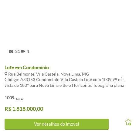
21
1
Lote em Condomínio
Rua Belmonte, Vila Castela, Nova Lima, MG
Código: AS3153 Condomínio Vila Castela Lote com 1009,99 m² ,
vista de 180º para Nova Lima e Belo Horizonte. Topografia plana
com ligeiro declive , retangular. Localizado na parte alta do
Condomínio. Rua apenas com transito local. Um dos melhores lotes
1009
ÁREA
do Condomínio !!! Contato - Patricia Vianna - Plantão 9208 1866 /
R$ 1.818.000,00
horário comercial - 3889 0288 ** Deixe seu numero de telefone que
entraremos em contato com você CARACTERISTICAS:Área de lazer
- Porteiro físico
Ver detalhes do ímovel