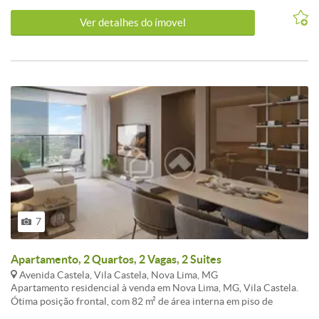
poliesportiva, sala de jogos, espaço gourmet, churrasqueira, salão
Ver detalhes do ímovel
de festas, playground e jardim. O imóvel aceita financiamento e
oferece custo de condomínio e IPTU baixos, tornando-a uma
oportunidade acessível e conveniente para quem busca conforto,
tranquilidade e qualidade de vida em região valorizada de Nova
Lima.
7
Apartamento, 2 Quartos, 2 Vagas, 2 Suites
Avenida Castela, Vila Castela, Nova Lima, MG
Apartamento residencial à venda em Nova Lima, MG, Vila Castela.
Ótima posição frontal, com 82 m² de área interna em piso de
porcelanato, 2 suítes, 2 vagas de garagem e 1 sala. Varanda com