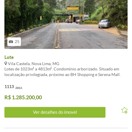
25
Lote
Vila Castela, Nova Lima, MG
Lotes de 1023m² a 4813m². Condomínio arborizado. Situado em
localização privilegiada, próximo ao BH Shopping e Serena Mall.
Aproveite a oportunidade de lançamento e garanta sua unidade no
Vila Castela II, segunda fase do condomínio Vila Castela. Situado em
1113
ÁREA
localização privilegiada, próximo ao BH Shopping, Serena Mall e
R$ 1.285.200,00
Alameda Oscar NiemeyeRua Aproveite a oportunidade de
lançamento e garanta sua unidade no Vila Castela II, segunda fase
do condomínio Vila Castela. Lote de 1469m².
Ver detalhes do ímovel