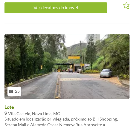
1.461m². Uma excelente escolha para quem valoriza localização e
Ver detalhes do ímovel
qualidade de vida em Nova Lima.<br /><br />Agende uma visita
para conhecer este Lote / Terreno de perto!
25
Lote
Vila Castela, Nova Lima, MG
Situado em localização privilegiada, próximo ao BH Shopping,
Serena Mall e Alameda Oscar NiemeyeRua Aproveite a
oportunidade de lançamento e garanta sua unidade no Vila Castela