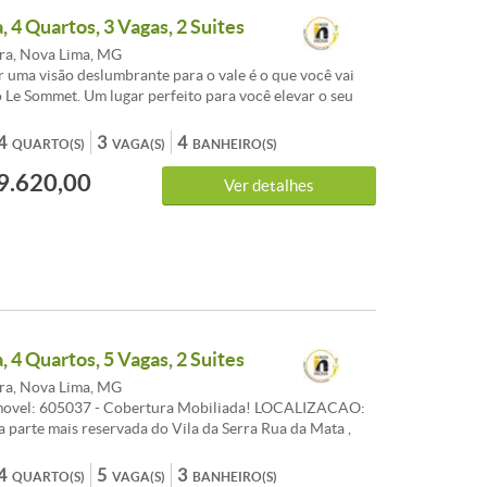
ado<br /><br />Taxa de enxoval: R$ 77.905
 4 Quartos, 3 Vagas, 2 Suites
rra, Nova Lima, MG
r uma visão deslumbrante para o vale é o que você vai
 Le Sommet. Um lugar perfeito para você elevar o seu
sempre buscar o topo. A junção da tranquilidade,
fisticação e lazer para que a sua qualidade de vida seja
4
3
4
QUARTO(S)
VAGA(S)
BANHEIRO(S)
hor.<br /><br />O prédio conta com: Carwash,
9.620,00
a, Espaço Beleza, Carregador de Carro Elétrico, Espaço
Ver detalhes
yground, Academia, Pet Place, Circuito CFTV, SPA,
, Portaria 24 Horas, Home Office, Espaço de Massagem,
sportiva, Espaço Kids Interno, Salão de Festas, Piscina.
28 andares | 2 unidades por andar<br /><br
os de 199.48 a 266.8 m²<br /><br />4 quartos<br />
s<br /><br />Previsão de entrega: 01/05/2026<br /><br
 água individualizado<br /><br />Medidor de gás
ado<br /><br />Taxa de enxoval: R$ 77.905
 4 Quartos, 5 Vagas, 2 Suites
rra, Nova Lima, MG
movel: 605037 - Cobertura Mobiliada! LOCALIZACAO:
a parte mais reservada do Vila da Serra Rua da Mata ,
enida Oscar Niemeyer, Avenida principal com pontos de
rcios, hospital e bancos. PREDIO: Predio de luxo com
4
5
3
QUARTO(S)
VAGA(S)
BANHEIRO(S)