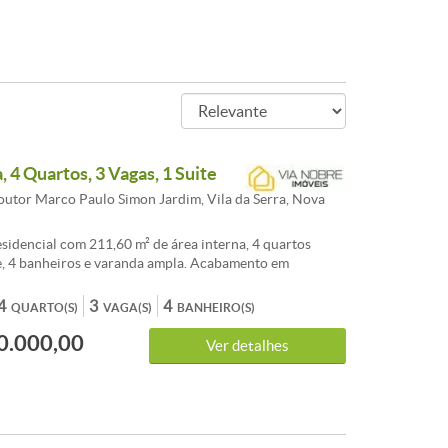
 4 Quartos, 3 Vagas, 1 Suite
utor Marco Paulo Simon Jardim, Vila da Serra, Nova
sidencial com 211,60 m² de área interna, 4 quartos
e, 4 banheiros e varanda ampla. Acabamento em
 posição de fundo e 3 vagas de garagem. Espaço social
a família: varanda gourmet, área de serviço,
4
3
4
QUARTO(S)
VAGA(S)
BANHEIRO(S)
struturado, TV a cabo, e aquecimento solar. Conta com
0.000,00
met para convivência, além de segurança 24h, portaria,
Ver detalhes
ca, alarme e interfone. O empreendimento oferece
ra completa: piscina, academia, quadras (poliesportiva e
, sala de jogos, salão de festas, espaço gourmet,
a, sauna, playground, jardim e espaço reservado. Aceita
o e permuta. Localização privilegiada em Vila da Serra,