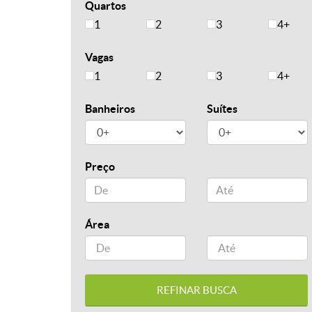
Quartos
1
2
3
4+
Vagas
1
2
3
4+
Banheiros
Suítes
Preço
Área