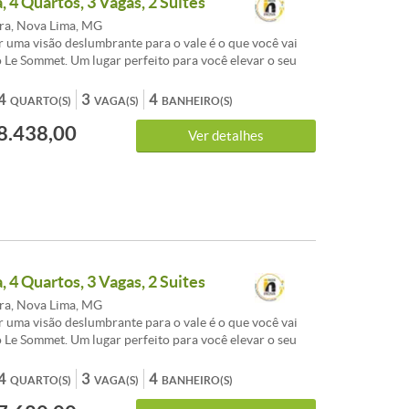
 4 Quartos, 3 Vagas, 2 Suites
rra, Nova Lima, MG
r uma visão deslumbrante para o vale é o que você vai
 Le Sommet. Um lugar perfeito para você elevar o seu
sempre buscar o topo. A junção da tranquilidade,
fisticação e lazer para que a sua qualidade de vida seja
4
3
4
QUARTO(S)
VAGA(S)
BANHEIRO(S)
hor.<br /><br />O prédio conta com: Carwash,
8.438,00
a, Espaço Beleza, Carregador de Carro Elétrico, Espaço
Ver detalhes
yground, Academia, Pet Place, Circuito CFTV, SPA,
, Portaria 24 Horas, Home Office, Espaço de Massagem,
sportiva, Espaço Kids Interno, Salão de Festas, Piscina.
28 andares | 2 unidades por andar<br /><br
os de 199.48 a 266.8 m²<br /><br />4 quartos<br />
s<br /><br />Previsão de entrega: 01/05/2026<br /><br
 água individualizado<br /><br />Medidor de gás
ado<br /><br />Taxa de enxoval: R$ 77.905
 4 Quartos, 3 Vagas, 2 Suites
rra, Nova Lima, MG
r uma visão deslumbrante para o vale é o que você vai
 Le Sommet. Um lugar perfeito para você elevar o seu
sempre buscar o topo. A junção da tranquilidade,
fisticação e lazer para que a sua qualidade de vida seja
4
3
4
QUARTO(S)
VAGA(S)
BANHEIRO(S)
hor.<br /><br />O prédio conta com: Carwash,