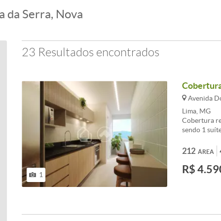
a da Serra, Nova
23 Resultados encontrados
Cobertura,
Avenida Do
Lima, MG
Cobertura re
sendo 1 suít
porcelanato,
completo par
212
ÁREA
cabeamento e
R$ 4.59
varanda gour
1
cerca elétri
infraestrutu
beach tennis)
churrasqueir
financiament