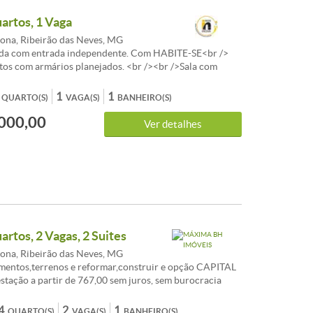
uartos, 1 Vaga
ona, Ribeirão das Neves, MG
da com entrada independente. Com HABITE-SE<br />
tos com armários planejados. <br /><br />Sala com
. <br /><br />Cozinha estilo americana, com armários
<br /><br />Banho social com bancada de granito e box
1
1
QUARTO(S)
VAGA(S)
BANHEIRO(S)
 /><br />Vaga de garagem livre e coberta com manobra
000,00
os paralelos.<br /><br /> Obs: As informações dos
Ver detalhes
idas podem ser alteradas, inclusive preço sem aviso
ea m² e idade do imóvel aqui informado e aproximado
confirmado pelo cliente no momento da visita ao imóvel.
artos, 2 Vagas, 2 Suites
ona, Ribeirão das Neves, MG
mentos,terrenos e reformar,construir e opção CAPITAL
tação a partir de 767,00 sem juros, sem burocracia
mbinar, aceita FGTS consorcio sua melhor opção de
ENDIMENTO EM TODO BRASIL. , AUTORIZADO PELO
4
2
1
QUARTO(S)
VAGA(S)
BANHEIRO(S)