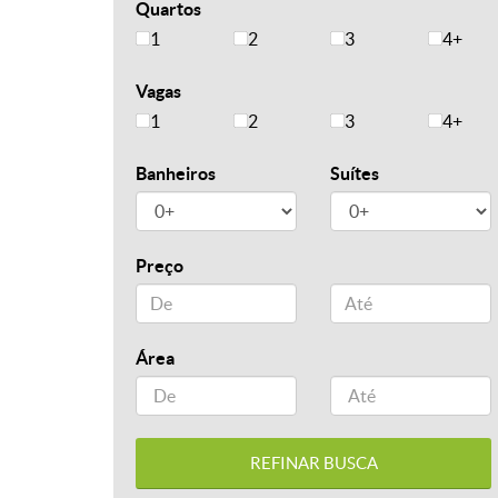
Quartos
1
2
3
4+
Vagas
1
2
3
4+
Banheiros
Suítes
Preço
Área