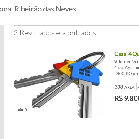
ona, Ribeirão das Neves
3 Resultados encontrados
Casa, 4 Qu
Jardim Ver
Casa,Aparta
DE GIRO pres
Entrada a co
compra. AT
333
ÁREA
BANCO CENTR
R$ 9.80
OPORTUNIDAD
99535-5589 
2055 BH-M
3