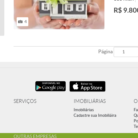
BANCO CENTR
R$ 9.80
OPORTUNIDAD
99535-5589 
2055 BH-M
4
Página
SERVIÇOS
IMOBILIÁRIAS
O
Imobiliárias
Fa
Cadastre sua Imobiliáira
Q
Po
Te
OUTRAS EMPRESAS