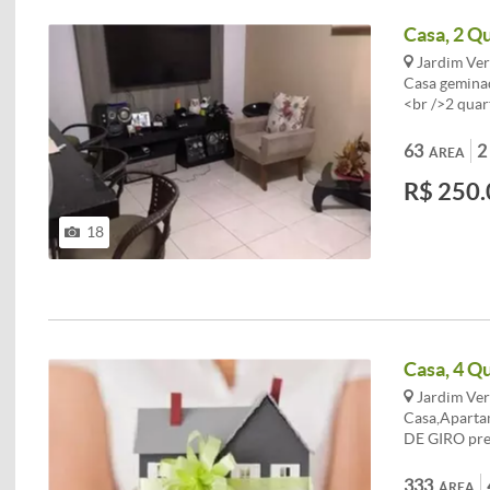
Casa, 2 Q
Jardim Ver
Casa gemina
<br />2 quar
painel de TV
planejados. 
63
2
ÁREA
blindex. <br
R$ 250.
cabem 2 carr
imóveis exib
prévio. A ár
18
devendo ser 
Casa, 4 Qu
Jardim Ver
Casa,Aparta
DE GIRO pres
Entrada a co
compra. AT
333
ÁREA