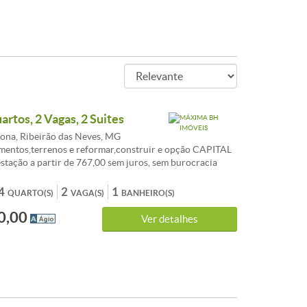
artos, 2 Vagas, 2 Suites
ona, Ribeirão das Neves, MG
mentos,terrenos e reformar,construir e opção CAPITAL
tação a partir de 767,00 sem juros, sem burocracia
mbinar, aceita FGTS consorcio sua melhor opção de
ENDIMENTO EM TODO BRASIL. , AUTORIZADO PELO
4
2
1
QUARTO(S)
VAGA(S)
BANHEIRO(S)
AL. fotos ilustrativo, não contemplado,
0,00
E!!! LIGUE AGORA TR:( 31 ) 3495-5224 Celular:
Ver detalhes
vivo (99307-9053 WAHTSAPP Tim ). Av: Dom Pedro I n:
G