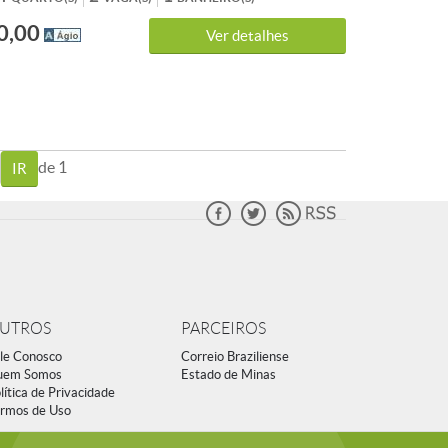
AL. fotos ilustrativo, não contemplado,
0,00
E!!! LIGUE AGORA TR:( 31 ) 3495-5224 Celular:
Ver detalhes
vivo (99307-9053 WAHTSAPP Tim ). Av: Dom Pedro I n:
G
de 1
UTROS
PARCEIROS
le Conosco
Correio Braziliense
uem Somos
Estado de Minas
lítica de Privacidade
rmos de Uso