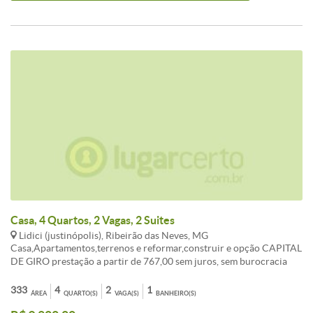
Casa, 4 Quartos, 2 Vagas, 2 Suites
Lidici (justinópolis), Ribeirão das Neves, MG
Casa,Apartamentos,terrenos e reformar,construir e opção CAPITAL
DE GIRO prestação a partir de 767,00 sem juros, sem burocracia
Entrada a combinar, aceita FGTS consorcio sua melhor opção de
compra. ATENDIMENTO EM TODO BRASIL. , AUTORIZADO PELO
333
4
2
1
ÁREA
QUARTO(S)
VAGA(S)
BANHEIRO(S)
BANCO CENTRAL. fotos ilustrativo, não contemplado,