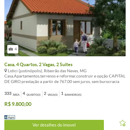
4
Casa, 4 Quartos, 2 Vagas, 2 Suites
Lidici (justinópolis), Ribeirão das Neves, MG
Casa,Apartamentos,terrenos e reformar,construir e opção CAPITAL
DE GIRO prestação a partir de 767,00 sem juros, sem burocracia
Entrada a combinar, aceita FGTS consorcio sua melhor opção de
compra. ATENDIMENTO EM TODO BRASIL. , AUTORIZADO PELO
333
4
2
1
ÁREA
QUARTO(S)
VAGA(S)
BANHEIRO(S)
BANCO CENTRAL. fotos ilustrativo, não contemplado,
R$ 9.800,00
OPORTUNIDADE!!! LIGUE AGORA TR:( 31 ) 3495-5224 Celular:
99535-5589 vivo (99307-9053 WAHTSAPP Tim ). Av: Dom Pedro I
n: 2055 BH-MG
Ver detalhes do ímovel