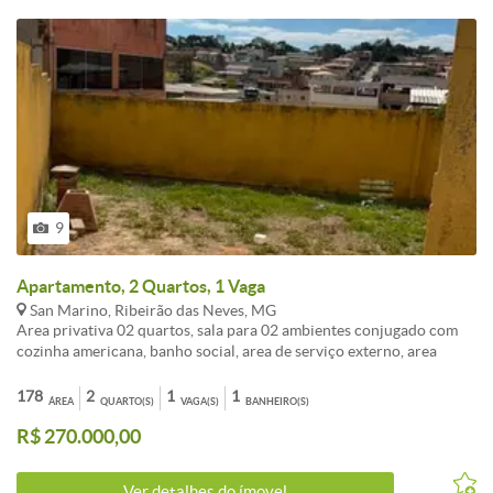
9
Apartamento, 2 Quartos, 1 Vaga
San Marino, Ribeirão das Neves, MG
Area privativa 02 quartos, sala para 02 ambientes conjugado com
cozinha americana, banho social, area de serviço externo, area
privativa externa ampla, 01 vaga demarcada e descoberta.<br /><br
/>Obs. Possui Habite-se, aceita financiamento.
178
2
1
1
ÁREA
QUARTO(S)
VAGA(S)
BANHEIRO(S)
R$ 270.000,00
Ver detalhes do ímovel