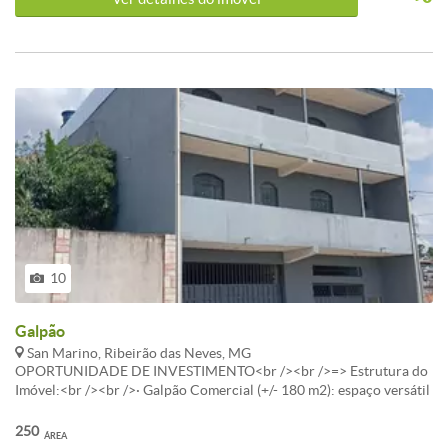
10
Galpão
San Marino, Ribeirão das Neves, MG
OPORTUNIDADE DE INVESTIMENTO<br /><br />=> Estrutura do
Imóvel:<br /><br />· Galpão Comercial (+/- 180 m2): espaço versátil
e pronto para o seu negócio ou para locação imediata.
Infraestrutura prática, incluindo escritório, cozinha e 2 banheiros.
250
ÁREA
<br /><br />· Dois Apartamentos Independentes (120 m2 cada):