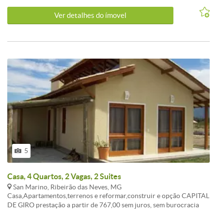
para instalar seu negócio. <br /><br />Ara construida 551m²<br />
Ver detalhes do ímovel
<br />Não perca essa chance, entre em contato conosco e agende
uma visita!
5
Casa, 4 Quartos, 2 Vagas, 2 Suites
San Marino, Ribeirão das Neves, MG
Casa,Apartamentos,terrenos e reformar,construir e opção CAPITAL
DE GIRO prestação a partir de 767,00 sem juros, sem burocracia
Entrada a combinar, aceita FGTS consorcio sua melhor opção de