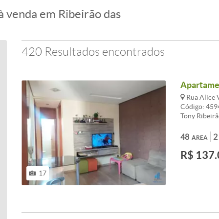
à venda em Ribeirão das
420 Resultados encontrados
Apartamen
Rua Alice V
Código: 459
Tony Ribeirã
Lagoinha. Im
Ambientes co
48
2
ÁREA
Box, Cozinha
R$ 137.
Demarcada. 
churrasqueir
entrada/Cart
17
principais in
maiores info
consultores
com blindex 
- Quadras esp