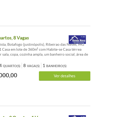
uartos, 8 Vagas
sta, Botafogo (justinópolis), Ribeirao das Neves, MG
 Casa em lote de 360m² com Habite-se Casa térrea
 sala, copa, cozinha ampla, um banheiro social, área de
uartos, varanda colonial e quintal. Lote com amplo
al, varanda colonial, privacidade total. Rua asfaltada
4
8
1
QUARTO(S)
VAGA(S)
BANHEIRO(S)
mercio e fácil locomoção, próximo da estação do
000,00
opolis. Documentação apta para financiamento Habite-
Ver detalhes
FGTS como parte de pagamento. Agende sua visita com
s consultores. CARACTERISTICAS: Banhos com blindex
to em gesso - Sol da manhã - Jardins