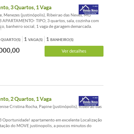
to, 3 Quartos, 1 Vaga
, Menezes (justinópolis), Ribeirao das Neves, MG
3 APARTAMENTO- TIPO, 3 quartos, sala, cozinha com
iço, banheiro social, 1 vaga de garagem demarcada.
- bem ao lado do supermercado BH com acesso de
rta e ampla área comercial, conta com escolas, posto de
1
1
QUARTO(S)
VAGA(S)
BANHEIRO(S)
 de gasolina, grandes supermercados e fácil acesso.
000,00
- FACILITADA - PARCELAMENTO ATÉ A ENTREGA
Ver detalhes
Agenda sua visita com um de nossos corretores.
ICAS:Sol da manhã - Esquadrias alumínio - Circuito
to, 2 Quartos, 1 Vaga
ise Cristina Rocha, Papine (justinópolis), Ribeirao das
3 Oportunidade! apartamento em excelente Localização
tação do MOVE justinopolis, a poucos minutos do
nda nova, ampla área comercial e total infra-estrutura.