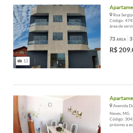
Apartamen
Rua Sergipe
Código: 474
área de serv
LOCALIZAÇÃO
ônibus na po
73
3
ÁREA
saúde, posto
R$ 209.
CONDIÇÕES
DAS CHAVES 
CARACTERIST
12
de TV
Apartamen
Avenida Den
Neves, MG
Código: 304
próximo a es
centro de ve