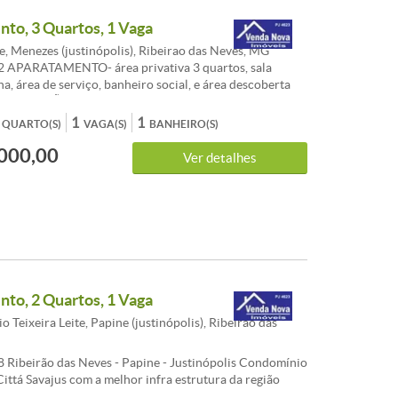
a - Sol da manhã - Esquadrias alumínio - Jardins - Hall
to, 3 Quartos, 1 Vaga
ado - Portão Eletrônico - Circuito de TV
, Menezes (justinópolis), Ribeirao das Neves, MG
2 APARATAMENTO- área privativa 3 quartos, sala
a, área de serviço, banheiro social, e área descoberta
LOCALIZAÇÃO- bem ao lado do supermercado BH com
ibus na porta e ampla área comercial, conta com escolas,
1
1
QUARTO(S)
VAGA(S)
BANHEIRO(S)
de, posto de gasolina, grandes supermercados e fácil
000,00
NDIÇÕES- FACILITADA - PARCELAMENTO ATÉ A
Ver detalhes
 CHAVES Agenda sua visita com um de nossos
CARACTERISTICAS:Área privativa - Sol da manhã -
lumínio - Jardins - Circuito de TV
to, 2 Quartos, 1 Vaga
 Teixeira Leite, Papine (justinópolis), Ribeirao das
 Ribeirão das Neves - Papine - Justinópolis Condomínio
Cittá Savajus com a melhor infra estrutura da região
salão de festas, espaço gourmet, espaço fitness, pista de