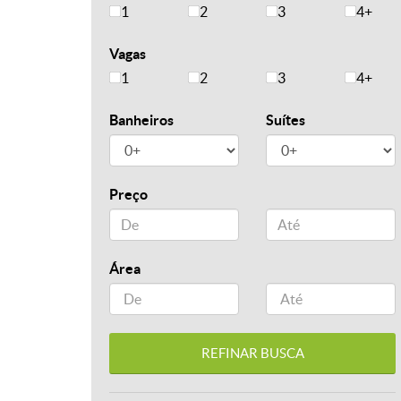
1
2
3
4+
Vagas
1
2
3
4+
Banheiros
Suítes
Preço
Área