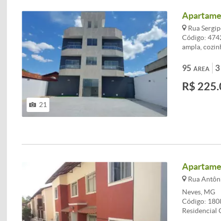
Churrasqueir
Apartamen
Social Decor
Rua Sergipe
Código: 474
ampla, cozinh
privativa. 
acesso de ôn
95
3
ÁREA
posto de saú
R$ 225.
acesso. CO
ENTREGA DAS
corretores. 
21
Esquadrias a
Apartamen
Rua Antônio
Neves, MG
Código: 1808
Residencial 
(playground, 