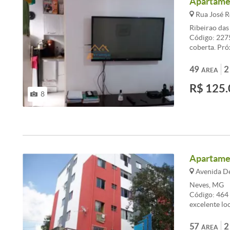
Apartamen
Rua José Ro
Ribeirao da
Código: 2275
coberta. Pró
Venda Nova, 
Apartamento 
49
2
ÁREA
cozinha toda
R$ 125.
localizado n
8
aceitamos fg
veículos com
corretores.
Apartamen
Avenida Den
Neves, MG
Código: 464 
excelente lo
musculação, 
Composto por
57
2
ÁREA