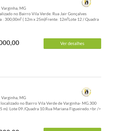
, Varginha, MG
alizado no Bairro Vila Verde. Rua Jair Gonçalves
 : 300,00m² ( 12m x 25m)Frente: 12m²Lote 12 / Quadra
 />Excelente oportunidade à venda de Lote / Terreno em
 bairro Vila Verde, com preços e condições especiais.<br
óvel apresenta área total de 300m². Uma excelente
000,00
 quem valoriza localização e qualidade de vida em
Ver detalhes
 /><br />Agende uma visita para conhecer este Lote /
erto!
, Varginha, MG
localizado no Bairro Vila Verde de Varginha- MG.300
 25 m). Lote 09 /Quadra 10.Rua Mariana Figueiredo.<br />
do por Lote / Terreno para comprar em Varginha? Esta
a Verde é imperdível.<br /><br />O imóvel apresenta
e 300m². Uma excelente escolha para quem valoriza