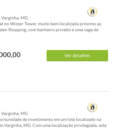
, Varginha, MG
al no Wizzer Tower, muito bem localizada próximo ao
den Shopping, com banheiro privatio e uma vaga de
erta. Condomínio novo com recepção decorada e dois
Cond:R$ 250,00<br /><br />Conheça este(a) Galpão /
Armazém disponível para compra com a melhor
000,00
m Vila Verde, Varginha.<br /><br />O imóvel apresenta
Ver detalhes
e 35m². Uma excelente escolha para quem valoriza
e qualidade de vida em Varginha.<br /><br />Entre em
 mais detalhes sobre este investimento em Varginha.
, Varginha, MG
ortunidade de investimento em um lote localizado na
em Varginha, MG. Com uma localização privilegiada, este
ui uma área ampla e plana, perfeito para a construção da
s sonhos ou para empreendimentos comerciais. Além