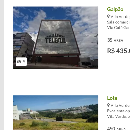
Galpão
Vila Verde
Sala comerci
Via Café Gar
garagem cob
elevadores. 
35
ÁREA
Depósito / 
R$ 435.
negociação e
área total d
localização 
9
contato para
Lote
Vila Verde
Excelente op
Vila Verde, 
terreno poss
casa dos seu
450
ÁREA