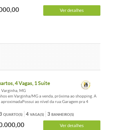
ião conta com uma infraestrutura completa. Não perca
000,00
de adquirir um imóvel com potencial de valorização em
Ver detalhes
s mais promissoras da cidade. Agende já sua visita e
 investimento!
artos, 4 Vagas, 1 Suite
, Varginha, MG
nhos em Varginha/MG a venda, próxima ao shopping. A
é aproximadaPossui ao nível da rua:Garagem pra 4
ão eletrônico, jardim com paisagismo Hall de entrada
r com pé direito de 6 metros, iluminação personalizada,
3
4
3
QUARTO(S)
VAGA(S)
BANHEIRO(S)
inas sob medida.Sala de TV com painel, rack e lustre
0.000,00
ada como quarto)Banheiro social com box, espelho,
Ver detalhes
chaSala de jantar com lustreCozinha equipada com