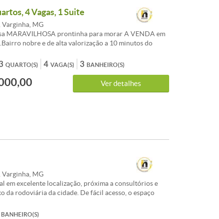
artos, 4 Vagas, 1 Suite
, Varginha, MG
asa MARAVILHOSA prontinha para morar A VENDA em
irro nobre e de alta valorização a 10 minutos do
dade Casa super espaçosa e aconchegante em área
ENDA em VARGINHA_MG<br /><br />A localização da
3
4
3
QUARTO(S)
VAGA(S)
BANHEIRO(S)
imada 250 m2 área construída<br /><br
000,00
br /><br />Ao nível da rua;<br /><br />Garagem pra 4
Ver detalhes
o 2 vagas cobertas. <br /><br />Piscina com deck, ducha
 /><br />salão amplo com espaço gourmet armários
anheiro completo e área de serviço<br /><br />No
or:<br /><br />Salavaranda cozinha planejada3
 1 suíte com armário e ar condicionado quente e frio
ial com hidro<br /><br />Aquecimento solar, portão
cerca e alarme<br /><br />Mais informações pelo
ELEFONE]Eliana Rossi_Corretora de Imóveis Creci
, Varginha, MG
al em excelente localização, próxima a consultórios e
o da rodoviária da cidade. De fácil acesso, o espaço
cepção e banheiro privativo, sendo ideal para diversos
ócios.<br /><br />Destaque da semana: Galpão /
BANHEIRO(S)