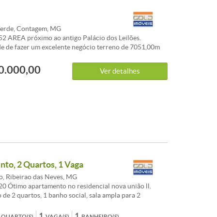
erde, Contagem, MG
2 AREA próximo ao antigo Palácio dos Leilões.
e de fazer um excelente negócio terreno de 7051,00m
asa , fácil acesso a BR 040 e outros acessos, ideal para
o de galpões. ATUALIZADO 06-10-2020
0.000,00
Ver detalhes
STICAS:
to, 2 Quartos, 1 Vaga
, Ribeirao das Neves, MG
0 Ótimo apartamento no residencial nova união ll.
de 2 quartos, 1 banho social, sala ampla para 2
ozinha com armários, 1 vaga.
ICAS:Cozinha com armários - Lavabo - Interfone
1
1
QUARTO(S)
VAGA(S)
BANHEIRO(S)