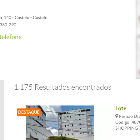
, 140 - Castelo - Castelo
1330-290
(31) 98652-2812
telefone
1.175 Resultados encontrados
Lote
DESTAQUE
Fernão Dia
Código: 48
SHOPPING .
ACLIVE . C