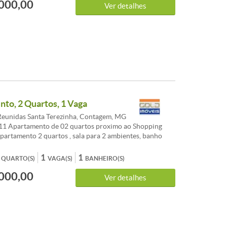
000,00
Ver detalhes
to, 2 Quartos, 1 Vaga
eunidas Santa Terezinha, Contagem, MG
11 Apartamento de 02 quartos proximo ao Shopping
artamento 2 quartos , sala para 2 ambientes, banho
tido em cerâmica, box blindex,bancada em granito e
inha estilo americano com bancadas em granito e
1
1
QUARTO(S)
VAGA(S)
BANHEIRO(S)
njugada com área de serviço com divisória em blindex.
000,00
erâmica. 01 vaga de garagem. ATUALIZADO 13-10-2020
Ver detalhes
STICAS: