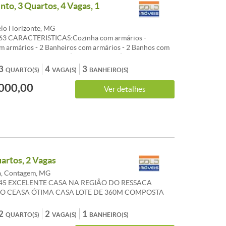
to, 3 Quartos, 4 Vagas, 1
elo Horizonte, MG
63 CARACTERISTICAS:Cozinha com armários -
m armários - 2 Banheiros com armários - 2 Banhos com
baixamento em gesso - Área privativa - Área de lazer -
ão de festas - Salão de jogos - Quadras esportes -
3
4
3
QUARTO(S)
VAGA(S)
BANHEIRO(S)
co - Interfone - Play Ground - Sauna - Churrasqueira -
000,00
ca - Quarto despejo - Sol da manhã - Closet - Esquadrias
Ver detalhes
anela com venezianas - Gás Canalizado - Jardins - 1
ial - Rouparia - Hall Social Decorado - Portão
 Circuito de TV
uartos, 2 Vagas
a, Contagem, MG
245 EXCELENTE CASA NA REGIÃO DO RESSACA
O CEASA ÓTIMA CASA LOTE DE 360M COMPOSTA
ALA 02 AMBIENTES, 02 QUARTOS, 01 BANHO
M BOX BLINDEX, COZINHA CONJUGADA COM SALA,
2
2
1
QUARTO(S)
VAGA(S)
BANHEIRO(S)
RVIÇO SEPARADA , EXCELENTE QUINTAL E 01 VAGA