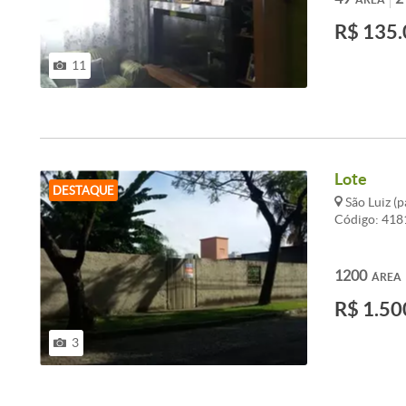
R$ 135.
11
Lote
DESTAQUE
São Luiz (
Código: 41
1200
ÁREA
R$ 1.50
3