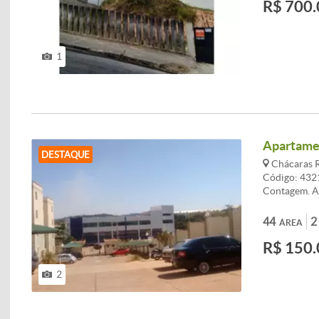
R$ 700.
1
Apartamen
DESTAQUE
Chácaras R
Código: 432
Contagem. Ap
social reves
armário, coz
44
2
ÁREA
armários, co
R$ 150.
Piso 100% c
CARACTERI
2