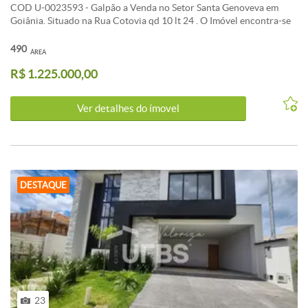
COD U-0023593 - Galpão a Venda no Setor Santa Genoveva em
Goiânia. Situado na Rua Cotovia qd 10 lt 24 . O Imóvel encontra-se
desocupado sendo 490 metros quadrados de lote e 422 47 metros
quadrados de área construída . Valor R 1.225 000 - Informações
490
ÁREA
Atualizadas em Um de agosto Dois Mil e Vinte e Seis
R$ 1.225.000,00
Ver detalhes do ímovel
DESTAQUE
23