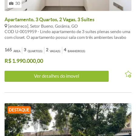
30
Apartamento, 3 Quartos, 2 Vagas, 3 Suites
[endereco], Setor Bueno, Goiânia, GO
COD U-0019959 - Lindo apartamento de 3 suítes plenas sendo uma
com closet. O apartamento possui sala com três ambientes lavabo
cozinha área de serviços escaninho no pavimento e duas vagas de
garagem individuais. - Informações Atualizadas em Um de agosto
165
3
2
4
ÁREA
QUARTO(S)
VAGA(S)
BANHEIRO(S)
Dois Mil e Vinte e Seis
R$ 1.990.000,00
Ver detalhes do ímovel
DESTAQUE