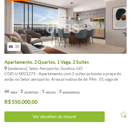
30
Apartamento, 2 Quartos, 1 Vaga, 2 Suites
[endereco], Setor Aeroporto, Goiânia, GO
COD U-0021273 - Apartamento com 2 suítes próximo a praça do
avião no Setor aeroporto. Área privativa de 66 99m . 01 vaga de
garagem. Andar alto. O Versat lançamento das construtoras Enec e
Partini está estrategicamente localizado na Rua 17-A no Setor
66
2
1
2
ÁREA
QUARTO(S)
VAGA(S)
BANHEIRO(S)
Aeroporto. Oferece instalações modernas e sofisticadas com
R$ 550.000,00
plantas inteligentes adaptáveis. A área de lazer completa inclui
coworking espaço gourmet com hidromassagem varanda de jogos
espaços fitness piscinas salão de festas playground espaço kids
Ver detalhes do ímovel
lounge área para churrasco e sauna. - Informações Atualizadas em
Um de agosto Dois Mil e Vinte e Seis