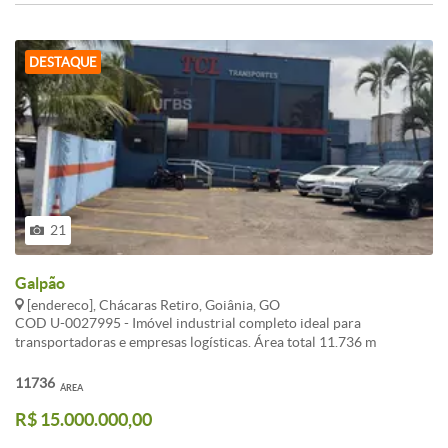
DESTAQUE
21
Galpão
[endereco], Chácaras Retiro, Goiânia, GO
COD U-0027995 - Imóvel industrial completo ideal para
transportadoras e empresas logísticas. Área total 11.736 m
Construída 2.824 m Localização estratégica a 600m da Perimetral
Norte próximo à Cargill e ao CD da JSL. Destaques Três galpões
11736
ÁREA
com pé-direito de 6m e docas Dois amplos pátios para manobra e
R$ 15.000.000,00
estacionamento de caminhões Prédio administrativo moderno com
recepção salas e copa Posto de combustível próprio 35 mil L oficina