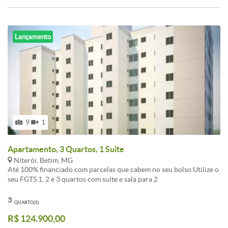
Lançamento
9
1
Apartamento, 3 Quartos, 1 Suite
Niterói, Betim, MG
Até 100% financiado com parcelas que cabem no seu bolso.Utilize o
seu FGTS.1, 2 e 3 quartos com suíte e sala para 2
ambientesElevador.Portaria fechada, vaga demarcada, água e gás
individual.O lazer mais completo da regiãoA melhor localização.
3
QUARTO(S)
Próximo a PUC a 5 minutos do centro.Visite o Stand de vendas e
R$ 124.900,00
conheça o apartamento decorado.Entre em contato conosco pelo
site www.viasul.com ou ligue (31) 2535-4444.*Os valores divulgados