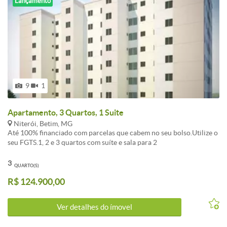
Lançamento
9
1
Apartamento, 3 Quartos, 1 Suite
Niterói, Betim, MG
Até 100% financiado com parcelas que cabem no seu bolso.Utilize o
seu FGTS.1, 2 e 3 quartos com suíte e sala para 2
ambientesElevador.Portaria fechada, vaga demarcada, água e gás
individual.O lazer mais completo da regiãoA melhor localização.
3
QUARTO(S)
Próximo a PUC a 5 minutos do centro.Visite o Stand de vendas e
R$ 124.900,00
conheça o apartamento decorado.Entre em contato conosco pelo
site www.viasul.com ou ligue (31) 2535-4444.*Os valores divulgados
deverão ser confirmados, pois estão sujeitos a alterações sem aviso
Ver detalhes do ímovel
prévio.