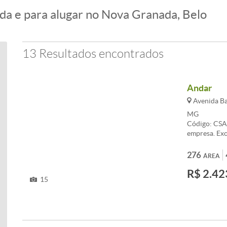
da e para alugar no Nova Granada, Belo
13 Resultados encontrados
Andar
Avenida Ba
MG
Código: CSA
empresa. Exc
ao bairro Bur
cada um com 
276
ÁREA
necessidades
R$ 2.42
garagem po
15
PRÓPRIOS. Vi
infraestrutur
restaurante
Esquadrias a
Condicionado