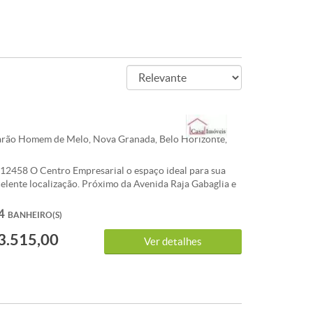
rão Homem de Melo, Nova Granada, Belo Horizonte,
12458 O Centro Empresarial o espaço ideal para sua
elente localização. Próximo da Avenida Raja Gabaglia e
itis. Andares disponíveis: 10º, 13º, 14º e 15º andares,
276 m², 4 banheiros, sendo um para pessoas com
4
BANHEIRO(S)
 especiais. Opção de negociação de até 6 vagas de
3.515,00
r andar. OBRA EXECUTADA COM RECURSOS
Ver detalhes
sta de todos andares, região com excelente
a comercial, várias linhas de ônibus, bancos e
s CARACTERISTICAS:Interfone - Sol da manhã -
lumínio - Aquecimento Solar - Jardins - Ar
 Central - 2 Elevador social - Hall Social Decorado -