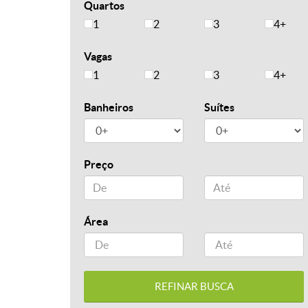
Quartos
1
2
3
4+
Vagas
1
2
3
4+
Banheiros
Suítes
Preço
Área