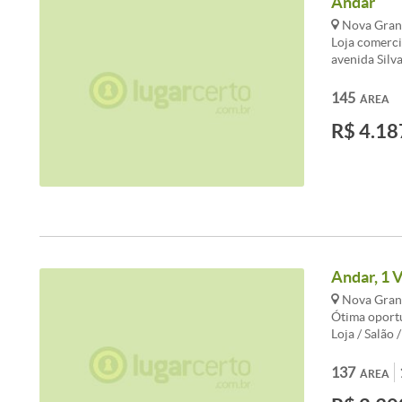
Andar
Nova Grana
Loja comerci
avenida Silv
serviços e c
Ponto Comerc
145
ÁREA
Horizonte.<b
R$ 4.18
excelente es
em Belo Hori
sobre este i
Andar, 1 
Nova Grana
Ótima oportu
Loja / Salão
MG. Uma sala
imóvel é per
137
ÁREA
negócio ou e