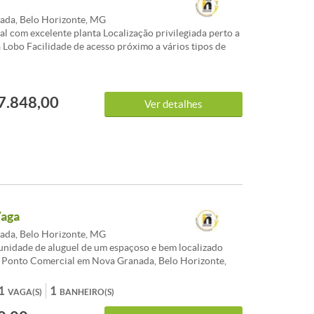
da, Belo Horizonte, MG
al com excelente planta Localização privilegiada perto a
a Lobo Facilidade de acesso próximo a vários tipos de
omércios<br /><br />Destaque da semana: Loja / Salão /
ial à venda localizado(a) em Nova Granada, Belo
r /><br />O imóvel apresenta área total de 145m². Uma
7.848,00
colha para quem valoriza localização e qualidade de vida
Ver detalhes
zonte.<br /><br />Entre em contato para mais detalhes
nvestimento em Belo Horizonte.
Vaga
da, Belo Horizonte, MG
nidade de aluguel de um espaçoso e bem localizado
 / Ponto Comercial em Nova Granada, Belo Horizonte,
 por andaRua Com uma área ampla e versátil, este
feito para quem busca um espaço para montar seu
1
1
VAGA(S)
BANHEIRO(S)
xpandir sua empresa. Localizado em um bairro