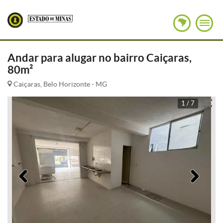
Andar para alugar no bairro Caiçaras,
80m²
Caiçaras, Belo Horizonte - MG
1 / 7
Anterior
Pró