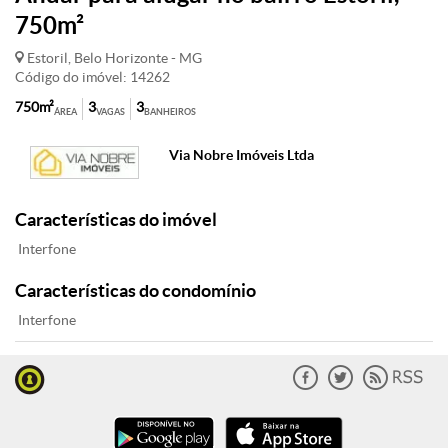
750m²
Estoril, Belo Horizonte - MG
Código do imóvel: 14262
750m²
3
3
ÁREA
VAGAS
BANHEIROS
Via Nobre Imóveis Ltda
Características do imóvel
Interfone
Características do condomínio
Interfone