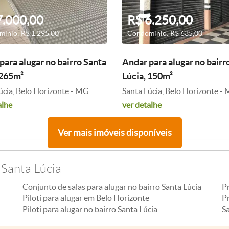
7.000,00
R$ 6.250,00
ínio: R$ 1.295,00
Condomínio: R$ 635,00
para alugar no bairro Santa
Andar para alugar no bairr
 265m²
Lúcia, 150m²
úcia, Belo Horizonte - MG
Santa Lúcia, Belo Horizonte -
alhe
ver detalhe
Ver mais imóveis disponíveis
 Santa Lúcia
Conjunto de salas para alugar no bairro Santa Lúcia
P
Piloti para alugar em Belo Horizonte
Pr
Piloti para alugar no bairro Santa Lúcia
S