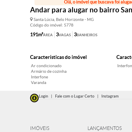
Olá, o imóvel que buscava foi aluga
Andar para alugar no bairro San
Santa Lúcia, Belo Horizonte - MG
Código do imóvel: 5778
191m²
3
3
ÁREA
VAGAS
BANHEIROS
Características do imóvel
Caract
Ar condicionado
Interfo
Armário de cozinha
Interfone
Varanda
Login
|
Fale com o Lugar Certo
|
Instagram
IMÓVEIS
LANÇAMENTOS