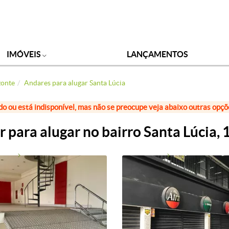
IMÓVEIS
LANÇAMENTOS
zonte
Andares para alugar Santa Lúcia
do ou está indisponível, mas não se preocupe veja abaixo outras opç
 para alugar no bairro Santa Lúcia,