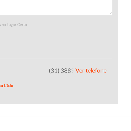
 no Lugar Certo.
(31) 3889-4765
Ver telefone
ão Ltda