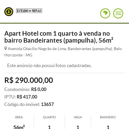
Apart Hotel com 1 quarto à venda no
bairro Bandeirantes (pampulha), 56m²
Avenida Otacílio Negrão de Lima, Bandeirantes (pampulha), Belo
Horizonte - MG
Este anúncio não possui fotos cadastradas.
R$ 290.000,00
Condomínio:
R$ 0,00
IPTU:
R$ 417,00
Código do imóvel:
13657
ÁREA
QUARTO
VAGA
BANHEIRO
56m²
1
1
1