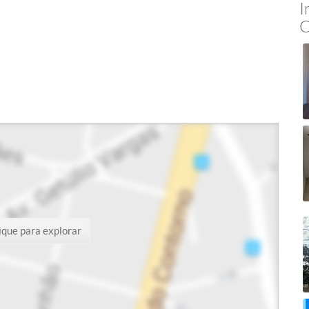
I
C
ique para explorar