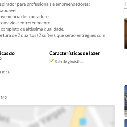
I
pirador para profissionais e empreendedores;
E
saudável;
nveniência dos moradores;
onvívio e entretenimento.
 completo de altíssima qualidade.
rtura de 2 quartos (2 suítes), que serão entregues com
icas do
Características de lazer
o
Sala de ginástica
ástica
 - MG