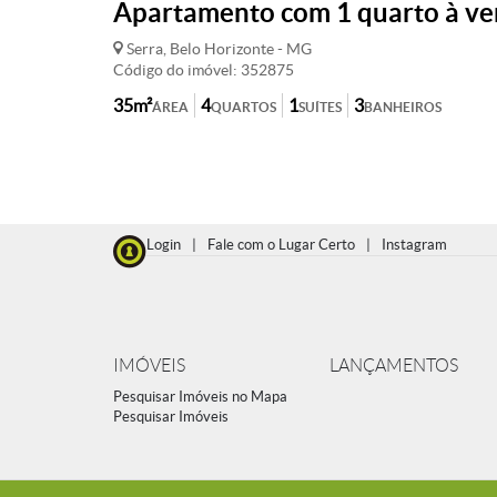
Apartamento com 1 quarto à ven
Serra, Belo Horizonte - MG
Código do imóvel: 352875
35m²
4
1
3
ÁREA
QUARTOS
SUÍTES
BANHEIROS
Login
|
Fale com o Lugar Certo
|
Instagram
IMÓVEIS
LANÇAMENTOS
Pesquisar Imóveis no Mapa
Pesquisar Imóveis