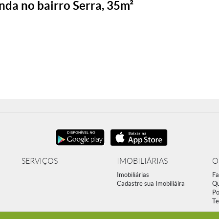
da no bairro Serra, 35m²
SERVIÇOS
IMOBILIÁRIAS
O
Imobiliárias
Fa
Cadastre sua Imobiliáira
Q
Po
Te