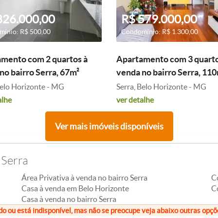
826.000,00
R$ 579.000,00
ínio: R$ 500,00
Condomínio: R$ 1.300,00
mento com 2 quartos à
Apartamento com 3 quarto
no bairro Serra, 67m²
venda no bairro Serra, 11
Belo Horizonte - MG
Serra, Belo Horizonte - MG
alhe
ver detalhe
Ver mais imóveis disponíveis
 Serra
Área Privativa à venda no bairro Serra
C
Casa à venda em Belo Horizonte
C
Casa à venda no bairro Serra
do ou está indisponível, mas não se preocupe veja abaixo outras opç