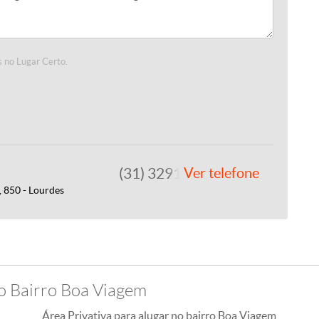
 no Lugar Certo.
(31) 3291-2200
Ver telefone
, 850 - Lourdes
no Bairro Boa Viagem
Área Privativa para alugar no bairro Boa Viagem