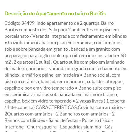
Descrição do Apartamento no bairro Buritis
Código: 34499 lindo apartamento de 2 quartos, Bairro
Buritis composto de: . Sala para 2 ambientes com piso em
porcelanato / Varanda integrada com fechamento em blindex
• Cozinha americana com piso em cerâmica , com armários
sob e sobre bancada em granito , bancada em granito com
preparação para fogão cook top, coifa em inox instalada • 68
m2 , 2 quartos (1 suíte) . Quarto suíte com piso em laminado
de madeira, armários , varanda integrada com fechamento em
blindex , armário e painel em madeira • Banho social , com
piso em cerâmica, bancada em mármore , cuba de sobrepor ,
espelho e box em vidro temperado • Banho suíte com piso
em cerâmica, armários sob bancada em mármore branco,
espelho, box em vidro temperado • 2 vagas livres ( 1 coberta
/ 1 descoberta) CARACTERISTICAS:Cozinha com armários -
2Quartos com armários - 2 Banheiros com armários - 2
Banhos com blindex - Salão de festas - Porteiro físico -
Interfone - Churrasqueira - Esquadrias alumínio - Gás