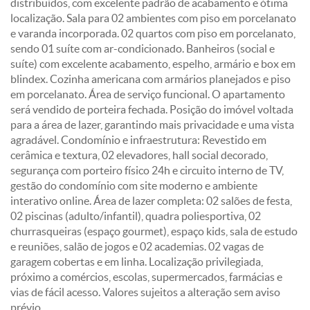
distribuídos, com excelente padrão de acabamento e ótima
localização. Sala para 02 ambientes com piso em porcelanato
e varanda incorporada. 02 quartos com piso em porcelanato,
sendo 01 suíte com ar-condicionado. Banheiros (social e
suíte) com excelente acabamento, espelho, armário e box em
blindex. Cozinha americana com armários planejados e piso
em porcelanato. Área de serviço funcional. O apartamento
será vendido de porteira fechada. Posição do imóvel voltada
para a área de lazer, garantindo mais privacidade e uma vista
agradável. Condomínio e infraestrutura: Revestido em
cerâmica e textura, 02 elevadores, hall social decorado,
segurança com porteiro físico 24h e circuito interno de TV,
gestão do condomínio com site moderno e ambiente
interativo online. Área de lazer completa: 02 salões de festa,
02 piscinas (adulto/infantil), quadra poliesportiva, 02
churrasqueiras (espaço gourmet), espaço kids, sala de estudo
e reuniões, salão de jogos e 02 academias. 02 vagas de
garagem cobertas e em linha. Localização privilegiada,
próximo a comércios, escolas, supermercados, farmácias e
vias de fácil acesso. Valores sujeitos a alteração sem aviso
prévio.