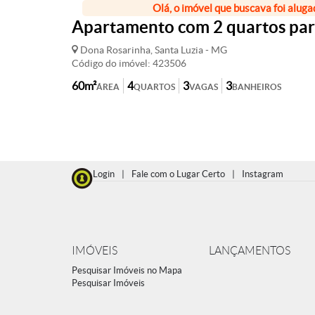
Olá, o imóvel que buscava foi aluga
Apartamento com 2 quartos para
Dona Rosarinha, Santa Luzia - MG
Código do imóvel: 423506
60m²
4
3
3
ÁREA
QUARTOS
VAGAS
BANHEIROS
Login
|
Fale com o Lugar Certo
|
Instagram
IMÓVEIS
LANÇAMENTOS
Pesquisar Imóveis no Mapa
Pesquisar Imóveis