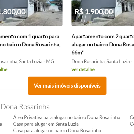
1.800,00
R$ 1.900,00
mento com 1 quarto para
Apartamento com 2 quarto
 no bairro Dona Rosarinha,
alugar no bairro Dona Rosa
66m²
sarinha, Santa Luzia - MG
Dona Rosarinha, Santa Luzia 
alhe
ver detalhe
Ver mais imóveis disponíveis
o Dona Rosarinha
Área Privativa para alugar no bairro Dona Rosarinha
C
a
Casa para alugar em Santa Luzia
C
Casa para alugar no bairro Dona Rosarinha