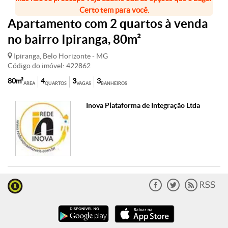
Certo tem para você.
Apartamento com 2 quartos à venda
no bairro Ipiranga, 80m²
Ipiranga, Belo Horizonte - MG
Código do imóvel: 422862
80m²
4
3
3
ÁREA
QUARTOS
VAGAS
BANHEIROS
Inova Plataforma de Integração Ltda