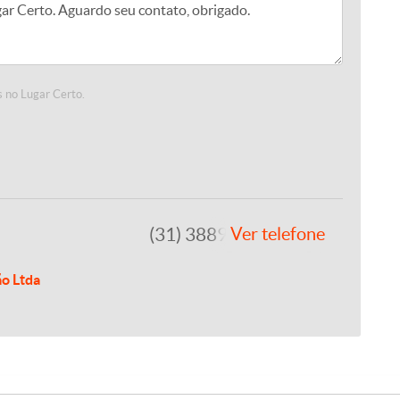
 no Lugar Certo.
(31) 3889-4765
Ver telefone
ão Ltda