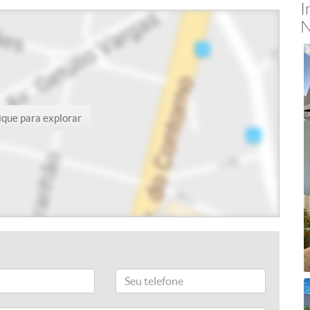
I
N
ique para explorar