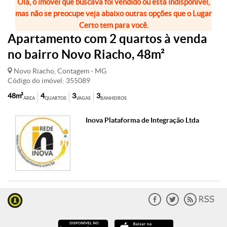
Olá, o imóvel que buscava foi vendido ou está indisponível,
mas não se preocupe veja abaixo outras opções que o Lugar
Certo tem para você.
Apartamento com 2 quartos à venda
no bairro Novo Riacho, 48m²
Novo Riacho, Contagem - MG
Código do imóvel: 355089
48m²
4
3
3
ÁREA
QUARTOS
VAGAS
BANHEIROS
Inova Plataforma de Integração Ltda