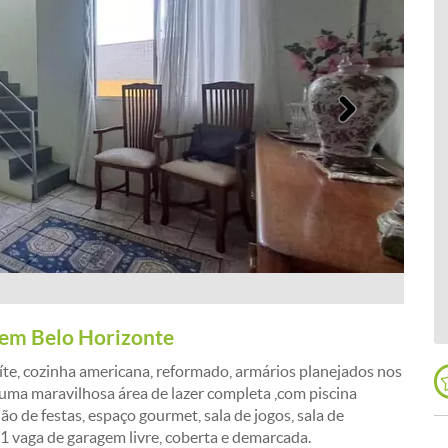
Próximo
 em Belo Horizonte
te, cozinha americana, reformado, armários planejados nos
a, uma maravilhosa área de lazer completa ,com piscina
lão de festas, espaço gourmet, sala de jogos, sala de
1 vaga de garagem livre, coberta e demarcada.