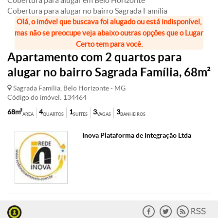
Cobertura para alugar em Belo Horizonte
Cobertura para alugar no bairro Sagrada Família
Olá, o imóvel que buscava foi alugado ou está indisponível,
mas não se preocupe veja abaixo outras opções que o Lugar
Certo tem para você.
Apartamento com 2 quartos para
alugar no bairro Sagrada Família, 68m²
Sagrada Família, Belo Horizonte - MG
Código do imóvel: 134464
68m²
4
1
3
3
ÁREA
QUARTOS
SUÍTES
VAGAS
BANHEIROS
Inova Plataforma de Integração Ltda