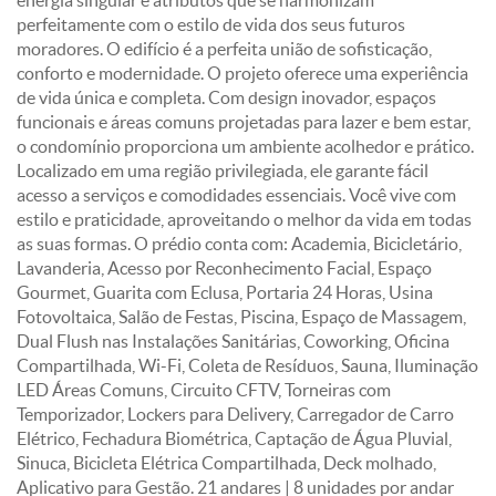
energia singular e atributos que se harmonizam
perfeitamente com o estilo de vida dos seus futuros
moradores. O edifício é a perfeita união de sofisticação,
conforto e modernidade. O projeto oferece uma experiência
de vida única e completa. Com design inovador, espaços
funcionais e áreas comuns projetadas para lazer e bem estar,
o condomínio proporciona um ambiente acolhedor e prático.
Localizado em uma região privilegiada, ele garante fácil
acesso a serviços e comodidades essenciais. Você vive com
estilo e praticidade, aproveitando o melhor da vida em todas
as suas formas. O prédio conta com: Academia, Bicicletário,
Lavanderia, Acesso por Reconhecimento Facial, Espaço
Gourmet, Guarita com Eclusa, Portaria 24 Horas, Usina
Fotovoltaica, Salão de Festas, Piscina, Espaço de Massagem,
Dual Flush nas Instalações Sanitárias, Coworking, Oficina
Compartilhada, Wi-Fi, Coleta de Resíduos, Sauna, Iluminação
LED Áreas Comuns, Circuito CFTV, Torneiras com
Temporizador, Lockers para Delivery, Carregador de Carro
Elétrico, Fechadura Biométrica, Captação de Água Pluvial,
Sinuca, Bicicleta Elétrica Compartilhada, Deck molhado,
Aplicativo para Gestão. 21 andares | 8 unidades por andar