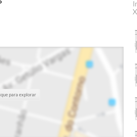
o
I
X
ique para explorar