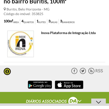
no bairro Buritis, 100m²
Buritis, Belo Horizonte - MG
Código do imóvel: 353825
100m²
4
1
3
3
ÁREA
QUARTOS
SUÍTES
VAGAS
BANHEIROS
Inova Plataforma de Integração Ltda