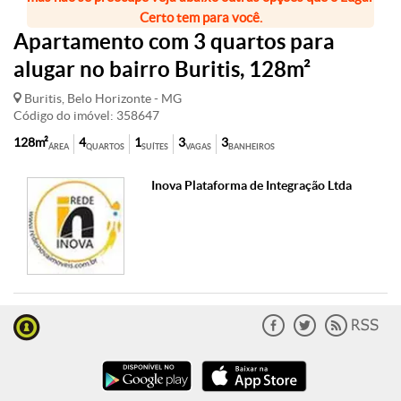
Certo tem para você.
Apartamento com 3 quartos para
alugar no bairro Buritis, 128m²
Buritis, Belo Horizonte - MG
Código do imóvel: 358647
128m²
4
1
3
3
ÁREA
QUARTOS
SUÍTES
VAGAS
BANHEIROS
Inova Plataforma de Integração Ltda