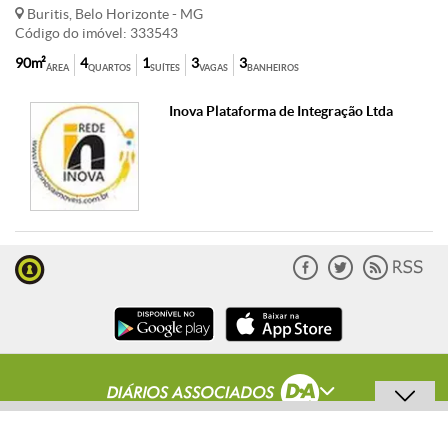
Buritis, Belo Horizonte - MG
Código do imóvel: 333543
90m²
4
1
3
3
ÁREA
QUARTOS
SUÍTES
VAGAS
BANHEIROS
Inova Plataforma de Integração Ltda