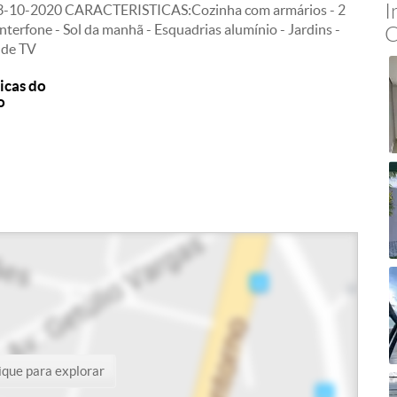
I
13-10-2020 CARACTERISTICAS:Cozinha com armários - 2
terfone - Sol da manhã - Esquadrias alumínio - Jardins -
C
o de TV
icas do
o
ique para explorar