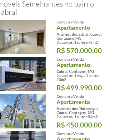
móveis Semelhantes no bairro
abral
Compra e Venda
Apartamento
Alameda dos Sabiás, Cabral,
Contagem, MG
3 quartos, 1 suite e 78m2
R$ 570.000,00
Compra e Venda
Apartamento
Cabral, Contagem, MG
2 quartos, 1 vaga, 1 suite e
53m2
R$ 499.990,00
Compra e Venda
Apartamento
Alameda dos Pintassilgos,
Cabral, Contagem, MG
2 quartos, 1 suite e 54m2
R$ 450.000,00
Compra e Venda
Apartamento