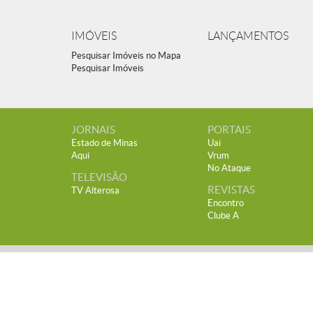
IMÓVEIS
LANÇAMENTOS
Pesquisar Imóveis no Mapa
Pesquisar Imóveis
JORNAIS
PORTAIS
Estado de Minas
Uai
Aqui
Vrum
No Ataque
TELEVISÃO
REVISTAS
TV Alterosa
Encontro
Clube A
© Copyright Jornal Estado de Minas 2000 -
2023
. Todos os direitos reser