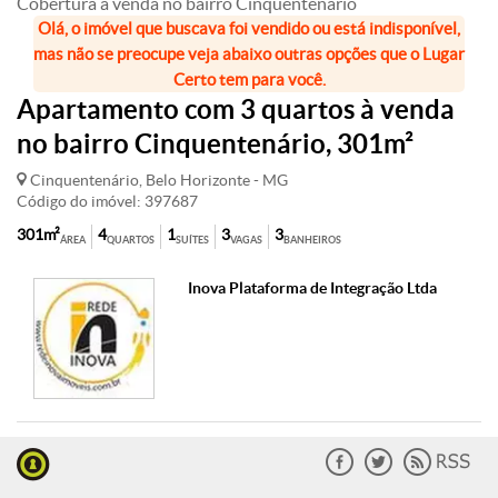
Cobertura à venda no bairro Cinquentenário
Olá, o imóvel que buscava foi vendido ou está indisponível,
mas não se preocupe veja abaixo outras opções que o Lugar
Certo tem para você.
Apartamento com 3 quartos à venda
no bairro Cinquentenário, 301m²
Cinquentenário, Belo Horizonte - MG
Código do imóvel: 397687
301m²
4
1
3
3
ÁREA
QUARTOS
SUÍTES
VAGAS
BANHEIROS
Inova Plataforma de Integração Ltda