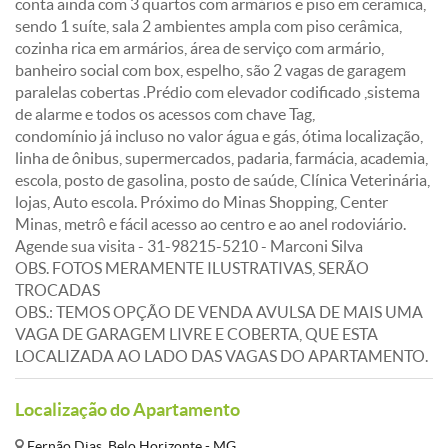
conta ainda com 3 quartos com armários e piso em cerâmica,
sendo 1 suíte, sala 2 ambientes ampla com piso cerâmica,
cozinha rica em armários, área de serviço com armário,
banheiro social com box, espelho, são 2 vagas de garagem
paralelas cobertas .Prédio com elevador codificado ,sistema
de alarme e todos os acessos com chave Tag,
condomínio já incluso no valor água e gás, ótima localização,
linha de ônibus, supermercados, padaria, farmácia, academia,
escola, posto de gasolina, posto de saúde, Clínica Veterinária,
lojas, Auto escola. Próximo do Minas Shopping, Center
Minas, metrô e fácil acesso ao centro e ao anel rodoviário.
Agende sua visita - 31-98215-5210 - Marconi Silva
OBS. FOTOS MERAMENTE ILUSTRATIVAS, SERÃO
TROCADAS
OBS.: TEMOS OPÇÃO DE VENDA AVULSA DE MAIS UMA
VAGA DE GARAGEM LIVRE E COBERTA, QUE ESTA
LOCALIZADA AO LADO DAS VAGAS DO APARTAMENTO.
Localização do Apartamento
Fernão Dias, Belo Horizonte - MG