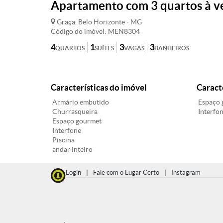
Apartamento com 3 quartos à v
Graça, Belo Horizonte - MG
Código do imóvel: MEN8304
4
1
3
3
QUARTOS
SUÍTES
VAGAS
BANHEIROS
Características do imóvel
Caract
Armário embutido
Espaço 
Churrasqueira
Interfo
Espaço gourmet
Interfone
Piscina
andar inteiro
Login
|
Fale com o Lugar Certo
|
Instagram