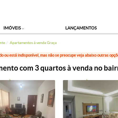
IMÓVEIS
LANÇAMENTOS
nte
Apartamentos à venda Graça
do ou está indisponível, mas não se preocupe veja abaixo outras opç
ento com 3 quartos à venda no bair