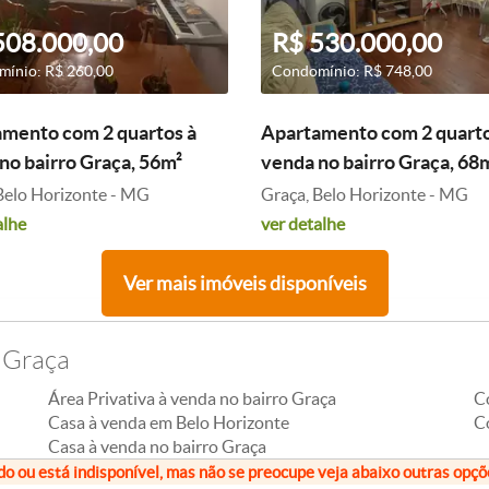
508.000,00
R$ 530.000,00
ínio: R$ 260,00
Condomínio: R$ 748,00
mento com 2 quartos à
Apartamento com 2 quarto
no bairro Graça, 56m²
venda no bairro Graça, 68
Belo Horizonte - MG
Graça, Belo Horizonte - MG
alhe
ver detalhe
Ver mais imóveis disponíveis
 Graça
Área Privativa à venda no bairro Graça
C
Casa à venda em Belo Horizonte
C
Casa à venda no bairro Graça
do ou está indisponível, mas não se preocupe veja abaixo outras opç