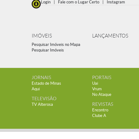
Login
|
Fale com o Lugar Certo
|
Instagram
IMÓVEIS
LANÇAMENTOS
Pesquisar Imóveis no Mapa
Pesquisar Imóveis
JORNAIS
PORTAIS
Estado de Minas
Uai
Aqui
Vrum
No Ataque
TELEVISÃO
REVISTAS
TV Alterosa
Encontro
Clube A