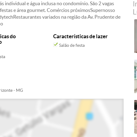
I
ás individual e água inclusa no condomínio. São 2 vagas
de festas e área gourmet. Comércios próximosSupernosso
L
echRestaurantes variados na região da Av. Prudente de
io
icas do
Características de lazer
o
Salão de festa
sta
rizonte - MG