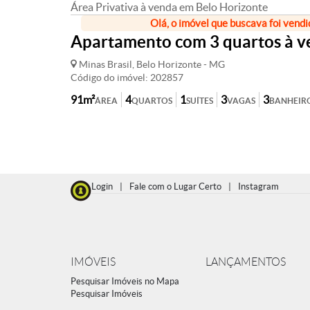
Área Privativa à venda em Belo Horizonte
Olá, o imóvel que buscava foi vendi
Apartamento com 3 quartos à ve
Minas Brasil, Belo Horizonte - MG
Código do imóvel: 202857
91m²
4
1
3
3
ÁREA
QUARTOS
SUÍTES
VAGAS
BANHEIR
Login
|
Fale com o Lugar Certo
|
Instagram
IMÓVEIS
LANÇAMENTOS
Pesquisar Imóveis no Mapa
Pesquisar Imóveis